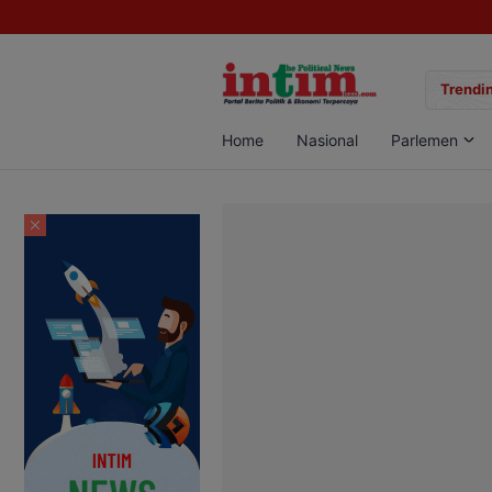
gan Sabu di Pangkalan Bun, Dua Pelaku Diamankan
Trendin
Home
Nasional
Parlemen