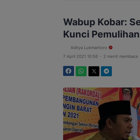
Wabup Kobar: Se
Kunci Pemulihan
Aditya Lukmantoro
.
7 April 2021 10:56
2 menit membaca
Facebook
WhatsApp
Twitter
Telegram