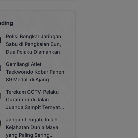
nding
Polisi Bongkar Jaringan
Sabu di Pangkalan Bun,
Dua Pelaku Diamankan
Gemilang! Atlet
Taekwondo Kobar Panen
89 Medali di Ajang
Bergengsi Rektor Unda
Terekam CCTV, Pelaku
Cup 2025
Curanmor di Jalan
Juanda Sampit Ternyata
Seorang PNS
Jangan Lengah, Inilah
Kejahatan Dunia Maya
yang Paling Sering