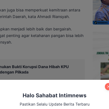
an juga bisa memperkuat kemitraan antara
intah Daerah, kata Ahmadi Riansyah.
arapkan menjadi lebih baik dan bergairah.
ngat penting agar ketahanan pangan bisa lebih
ansyah.
mukan Bukti Korupsi Dana Hibah KPU
 dengan Pilkada
Halo Sahabat Intimnews
Pastikan Selalu Update Berita Terbaru