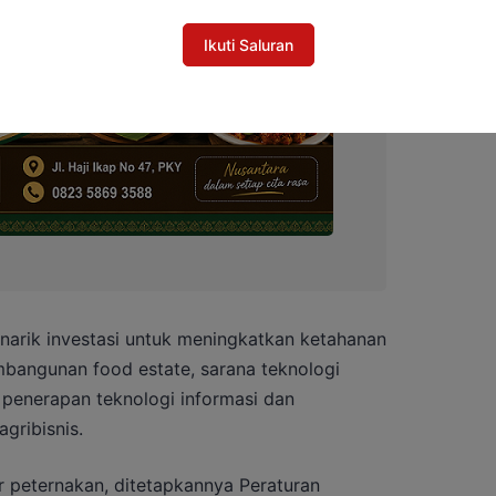
Ikuti Saluran
narik investasi untuk meningkatkan ketahanan
bangunan food estate, sarana teknologi
penerapan teknologi informasi dan
gribisnis.
 peternakan, ditetapkannya Peraturan