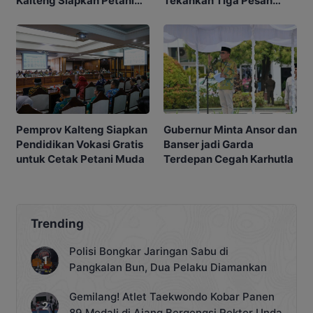
Kalteng Siapkan Petani
Tekankan Tiga Pesan
Masa Depan
Penting
Gubernur Minta Ansor dan
Pemprov Kalteng Siapkan
Banser jadi Garda
Pendidikan Vokasi Gratis
Terdepan Cegah Karhutla
untuk Cetak Petani Muda
Trending
Polisi Bongkar Jaringan Sabu di
Pangkalan Bun, Dua Pelaku Diamankan
Gemilang! Atlet Taekwondo Kobar Panen
89 Medali di Ajang Bergengsi Rektor Unda