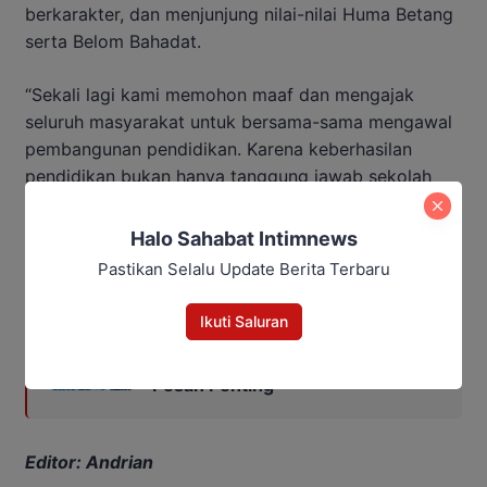
berkarakter, dan menjunjung nilai-nilai Huma Betang
serta Belom Bahadat.
“Sekali lagi kami memohon maaf dan mengajak
seluruh masyarakat untuk bersama-sama mengawal
pembangunan pendidikan. Karena keberhasilan
pendidikan bukan hanya tanggung jawab sekolah
atau pemerintah, tetapi tanggung jawab kita
bersama,” pungkasnya.
Halo Sahabat Intimnews
Pastikan Selalu Update Berita Terbaru
Baca Juga:
Ikuti Saluran
Kumpulkan Kades se-Kalteng,
Agustiar Sabran Tekankan Tiga
Pesan Penting
Editor: Andrian