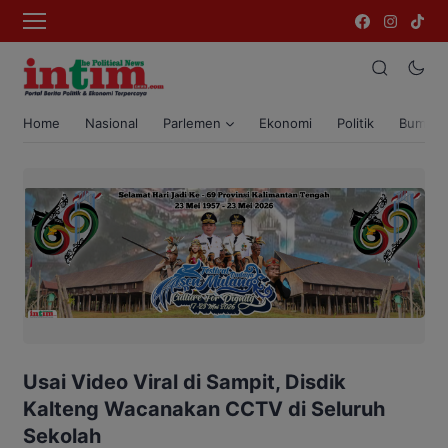
Home
Nasional
Parlemen
Ekonomi
Politik
Bumi T
Usai Video Viral di Sampit, Disdik
Kalteng Wacanakan CCTV di Seluruh
Sekolah