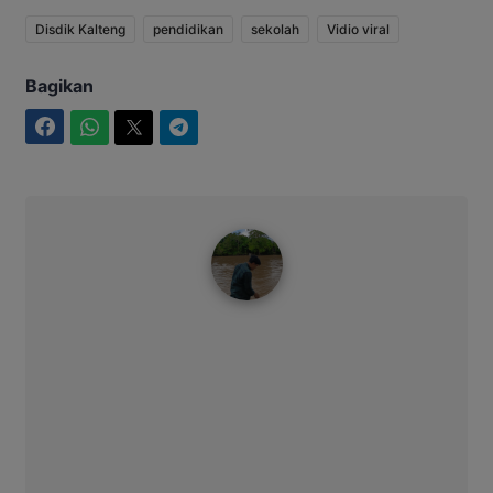
Disdik Kalteng
pendidikan
sekolah
Vidio viral
Bagikan
Facebook
WhatsApp
Twitter
Telegram
Ahmad Suhairi