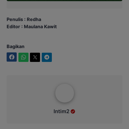
Penulis : Redha
Editor : Maulana Kawit
Bagikan
Facebook
WhatsApp
Twitter
Telegram
Intim2
Intim2