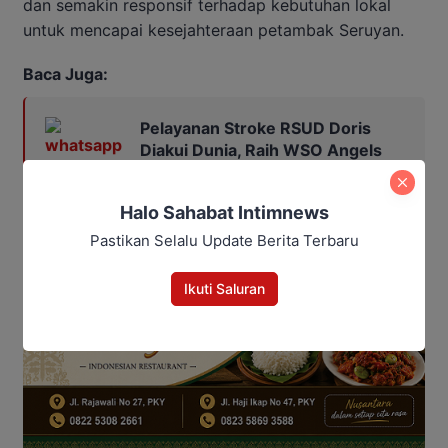
dan semakin responsif terhadap kebutuhan lokal
untuk mencapai kesejahteraan petambak Seruyan.
Baca Juga:
Pelayanan Stroke RSUD Doris
Diakui Dunia, Raih WSO Angels
Award Platinum
Halo Sahabat Intimnews
Pastikan Selalu Update Berita Terbaru
Ikuti Saluran