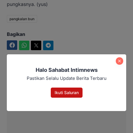
pungkasnya. (yus)
pangkalan bun
Bagikan
Facebook
WhatsApp
Twitter
Telegram
Halo Sahabat Intimnews
Aditya Lukmantoro
Pastikan Selalu Update Berita Terbaru
Ikuti Saluran