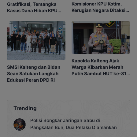
Komisioner KPU Kotim,
Gratifikasi, Tersangka
Kerugian Negara Ditaksir
Kasus Dana Hibah KPU
Capai Rp10 M
Kotim Bisa Bertambah
Kapolda Kalteng Ajak
SMSI Kalteng dan Bidan
Warga Kibarkan Merah
Sean Satukan Langkah
Putih Sambut HUT ke-81
Edukasi Peran DPD RI
RI
Trending
Polisi Bongkar Jaringan Sabu di
Pangkalan Bun, Dua Pelaku Diamankan