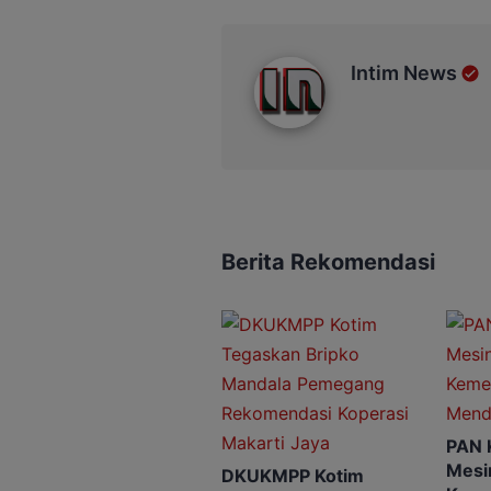
Intim News
Intim News
Berita Rekomendasi
PAN 
Mesin
DKUKMPP Kotim