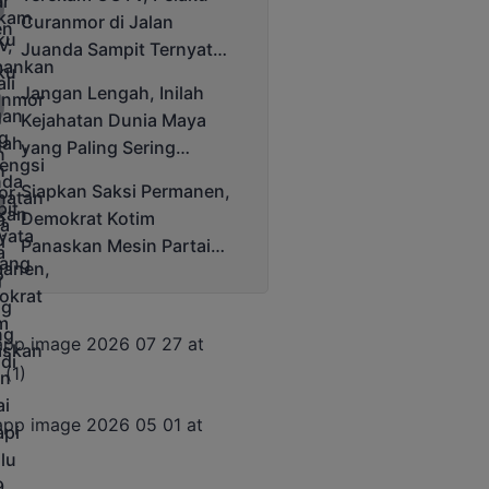
Cup 2025
Curanmor di Jalan
Juanda Sampit Ternyata
Seorang PNS
Jangan Lengah, Inilah
Kejahatan Dunia Maya
yang Paling Sering
Terjadi
Siapkan Saksi Permanen,
Demokrat Kotim
Panaskan Mesin Partai
Hadapi Pemilu 2029