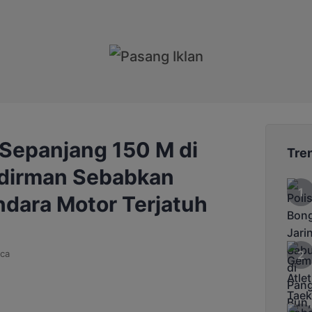
Sepanjang 150 M di
Tre
udirman Sebabkan
dara Motor Terjatuh
ca