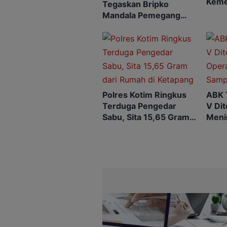
Keme
Tegaskan Bripko
Mend
Mandala Pemegang
Rekomendasi Koperasi
Makarti Jaya
Polres Kotim Ringkus
ABK 
Terduga Pengedar
V Di
Sabu, Sita 15,65 Gram
Meni
dari Rumah di Ketapang
SAR 
Dihe