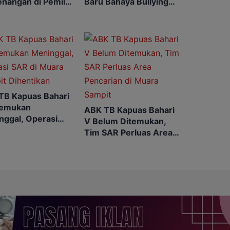
nangan di Pemilu
Baru Bahaya Bullying
atang
hingga Judol
TB Kapuas Bahari
temukan
ABK TB Kapuas Bahari
nggal, Operasi
V Belum Ditemukan,
di Muara Sampit
Tim SAR Perluas Area
ntikan
Pencarian di Muara
Sampit