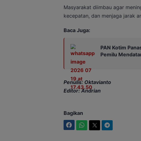
Masyarakat diimbau agar menin
kecepatan, dan menjaga jarak am
Baca Juga:
PAN Kotim Panas
Pemilu Mendata
Penulis: Oktavianto
Editor: Andrian
Bagikan
Facebook
WhatsApp
Twitter
Telegram