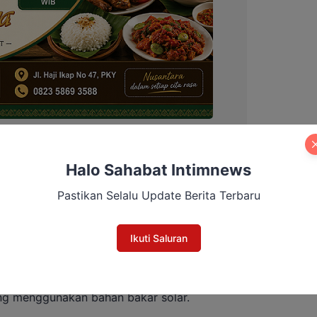
Halo Sahabat Intimnews
ara menaburkan pasir ke titik tumpahan agar
Pastikan Selalu Update Berita Terbaru
tidak semakin licin. “Pasir digunakan untuk
” tambahnya.
Ikuti Saluran
sumber tumpahan minyak tersebut belum
 tersebut berasal dari salah satu truk CPO,
ang menggunakan bahan bakar solar.