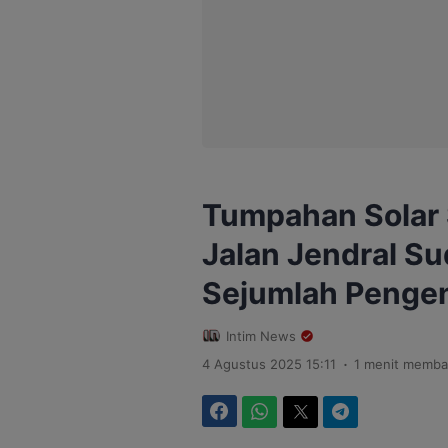
Tumpahan Solar 
Jalan Jendral S
Sejumlah Pengen
Intim News
.
4 Agustus 2025 15:11
1 menit memba
Facebook
WhatsApp
Twitter
Telegram