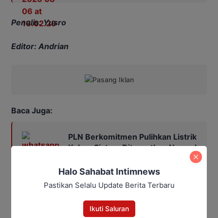
Penulis: Yusro
Editor: Andrian
Baca Juga:
PLN Berkomitmen Pulihkan Listrik
Kobar, Sistem Ditargetkan Normal
25 Agustus 2026
Halo Sahabat Intimnews
Pastikan Selalu Update Berita Terbaru
Damkar Kobar
kotawaringin barat
pangkalan bun
Ikuti Saluran
Pemadam kebakaran
SMPN 1 Arut Selatan