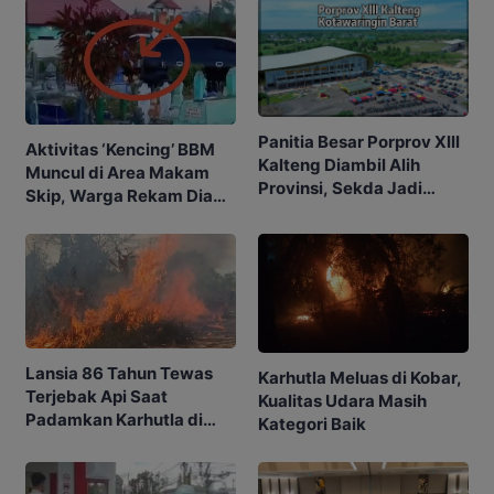
Panitia Besar Porprov Xlll
Aktivitas ‘Kencing’ BBM
Kalteng Diambil Alih
Muncul di Area Makam
Provinsi, Sekda Jadi
Skip, Warga Rekam Diam-
Ketua
diam
Lansia 86 Tahun Tewas
Karhutla Meluas di Kobar,
Terjebak Api Saat
Kualitas Udara Masih
Padamkan Karhutla di
Kategori Baik
Kebunnya