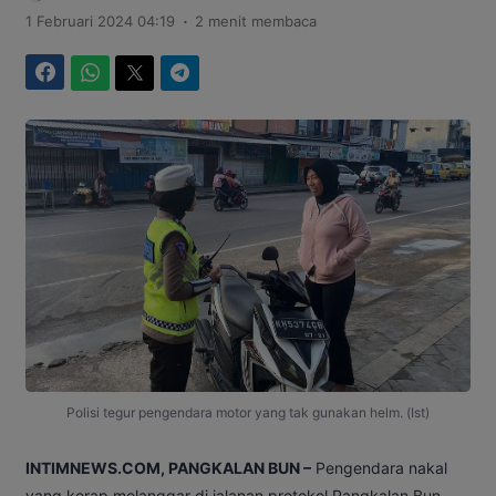
.
1 Februari 2024 04:19
2 menit membaca
Facebook
WhatsApp
Twitter
Telegram
Polisi tegur pengendara motor yang tak gunakan helm. (Ist)
I
NTIMNEWS.COM, PANGKALAN BUN –
Pengendara nakal
yang kerap melanggar di jalanan protokol Pangkalan Bun