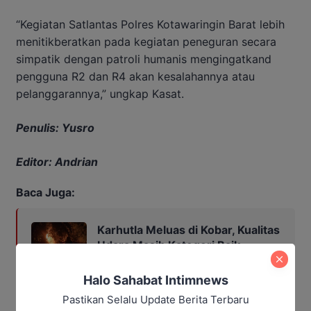
“Kegiatan Satlantas Polres Kotawaringin Barat lebih
menitikberatkan pada kegiatan peneguran secara
simpatik dengan patroli humanis mengingatkand
pengguna R2 dan R4 akan kesalahannya atau
pelanggarannya,” ungkap Kasat.
Penulis: Yusro
Editor: Andrian
Baca Juga:
Karhutla Meluas di Kobar, Kualitas
Udara Masih Kategori Baik
Halo Sahabat Intimnews
Pastikan Selalu Update Berita Terbaru
kotawaringin barat