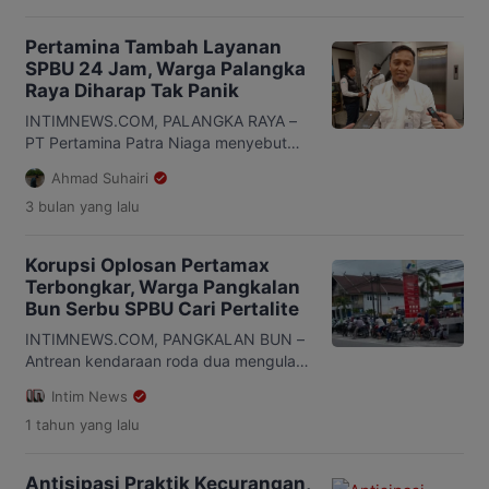
Pertamina Tambah Layanan
SPBU 24 Jam, Warga Palangka
Raya Diharap Tak Panik
INTIMNEWS.COM, PALANGKA RAYA –
PT Pertamina Patra Niaga menyebut
sejumlah SPBU di Kota Palangka Raya
Ahmad Suhairi
akan beroperasi selama 24 jam guna
3 bulan
yang lalu
mengurangi antrean panjang BBM yang
terjadi dalam beberapa hari terakhir.
Executive General Manager (EGM) PT
Korupsi Oplosan Pertamax
Pertamina Patra Niaga Regional
Terbongkar, Warga Pangkalan
Kalimantan, Isfahani, mengatakan
Bun Serbu SPBU Cari Pertalite
langkah tersebut merupakan arahan
pimpinan dan masukan dari Gubernur
INTIMNEWS.COM, PANGKALAN BUN –
Kalteng. “Untuk masa […]
Antrean kendaraan roda dua mengular
di sejumlah SPBU di Pangkalan Bun,
Intim News
Kotawaringin Barat, Kamis 27 Februari
1 tahun
yang lalu
2025. Lonjakan jumlah pengendara ini
diduga dipicu oleh kasus dugaan
oplosan Pertamax yang tengah menjadi
Antisipasi Praktik Kecurangan,