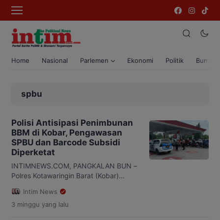
Home
Nasional
Parlemen
Ekonomi
Politik
Bumi T
spbu
Polisi Antisipasi Penimbunan
BBM di Kobar, Pengawasan
SPBU dan Barcode Subsidi
Diperketat
INTIMNEWS.COM, PANGKALAN BUN –
Polres Kotawaringin Barat (Kobar)
memperketat pengawasan di sejumlah
Intim News
SPBU sebagai langkah mengantisipasi
3 minggu
yang lalu
penimbunan dan penyalahgunaan BBM
subsidi pasca penyesuaian harga