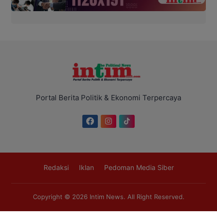
Portal Berita Politik & Ekonomi Terpercaya
Redaksi
Iklan
Pedoman Media Siber
Copyright © 2026
Intim News
. All Right Reserved.