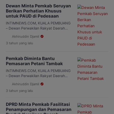
Dewan Minta Pemkab Seruyan
Berikan Perhatian Khusus
untuk PAUD di Pedesaan
INTIMNEWS.COM, KUALA PEMBUANG
– Dewan Perwakilan Rakyat Daerah
(DPRD) Seruyan meminta Pemerintah
Akhiruddin Djamil
Kabupaten (Pemkab) Seruyan melalui
3 tahun
yang lalu
dinas terkaitnya agar bisa memberikan
perhatian lebih terhadap keberadaan
lembaga Pendidikan Anak Usia Dini
Pemkab Diminta Bantu
(PAUD) di wilayah setempat. “Perlu
Pemasaran Petani Tambak
perhatian khusus bagi usaha-usaha
pendirian PAUD khususnya yang ada di
INTIMNEWS.COM, KUALA PEMBUANG
wilayah pedesaan,” kata Anggota DPRD
– Dewan Perwakilan Rakyat Daerah
Seruyan Arahman, Kamis 1 Juni […]
(DPRD) Seruyan meminta kepada
Akhiruddin Djamil
Pemerintah Kabupaten (Pemkab)
3 tahun
yang lalu
Seruyan melalui dinas terkaitnya agar
lebih memperhatikan para petani
tambak di wilayah setempat. Anggota
DPRD Minta Pemkab Fasilitasi
DPRD Seruyan Bejo Riyanto
Penampungan dan Pemasaran
mengatakan, petani tambak di