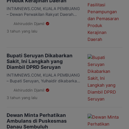
Produk Kerajinan Daerah
kabupaten berjuluk Bumi Gawi
Hatantiring saat ini sangat memerlukan
INTIMNEWS.COM, KUALA PEMBUANG
perhatian dari pemerintah daerah, salah
– Dewan Perwakilan Rakyat Daerah
satunya yaitu berkaitan dengan […]
(DPRD) Seruyan meminta kepada
Akhiruddin Djamil
Pemerintah Kabupaten (Pemkab)
3 tahun
yang lalu
Seruyan melalui dinas terkaitnya agar
bisa memfasilitasi penampungan serta
pemasaran hasil kerajinan masyarakat
di wilayah setempat. Hal ini
disampaikan anggota DPRD Seruyan,
Bupati Seruyan Dikabarkan
Bejo Riyanto. Menurutnya pemerintah
Sakit, Ini Langkah yang
daerah mempunyai kewajiban untuk
Diambil DPRD Seruyan
memfasilitasi dalam hal menampung
INTIMNEWS.COM, KUALA PEMBUANG
dan memasarkan segala hasil kerajinan
– Bupati Seruyan, Yulhaidir dikabarkan
daerah […]
sudah sebulan lebih tidak menjalankan
Akhiruddin Djamil
tugas dan kewajibannya, karena sakit.
3 tahun
yang lalu
Sakitnya orang nomor satu di
Kabupaten Seruyan ini banyak
dibicarakan kalangan pegawai, wakil
Dewan Minta Perhatikan
rakyat hingga masyarakat. Bupati
Ambulans di Puskesmas
Yulhaidir dikabarkan menderita sakit
Danau Sembuluh
stroke, sehingga harus menjalani