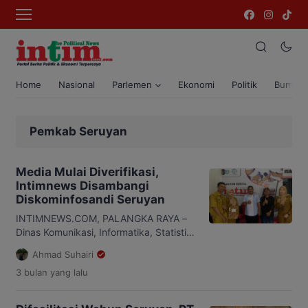
Home
Nasional
Parlemen
Ekonomi
Politik
Bumi T
Pemkab Seruyan
Media Mulai Diverifikasi,
Intimnews Disambangi
Diskominfosandi Seruyan
INTIMNEWS.COM, PALANGKA RAYA –
Dinas Komunikasi, Informatika, Statistik,
dan Persandian (Diskominfosandi)
Ahmad Suhairi
Kabupaten Seruyan melakukan survei
3 bulan
yang lalu
kantor terhadap sejumlah perusahaan
media, Senin 11 Mei 2026. Kegiatan
tersebut dilakukan sebagai bagian dari