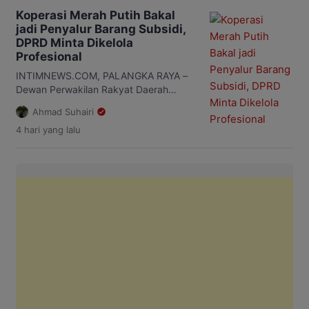
penerimaan pajak daerah, terutama
Koperasi Merah Putih Bakal
dari Pajak Kendaraan Bermotor (PKB),
jadi Penyalur Barang Subsidi,
Bea Balik Nama Kendaraan Bermotor
DPRD Minta Dikelola
(BBNKB), dan pajak alat berat. Freddy
Profesional
mengatakan, masih banyak wajib pajak
kendaraan yang belum memenuhi
INTIMNEWS.COM, PALANGKA RAYA –
kewajibannya. Kondisi […]
Dewan Perwakilan Rakyat Daerah
(DPRD) Kalimantan Tengah (Kalteng)
Ahmad Suhairi
mendukung rencana pemerintah
4 hari
yang lalu
menjadikan Koperasi Desa/Kelurahan
Merah Putih sebagai penyalur barang
bersubsidi. Namun, pelaksanaannya
diminta dilakukan secara profesional
agar manfaat program benar-benar
dirasakan masyarakat. Anggota Komisi
I DPRD Kalteng, Purdiono mengatakan,
pelibatan koperasi dalam penyaluran
barang bersubsidi merupakan langkah
yang baik. Menurutnya, koperasi […]