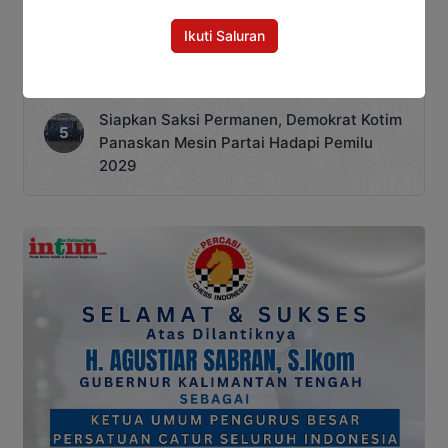
Juanda Sampit Ternyata Seorang PNS
Ikuti Saluran
Jangan Lengah, Inilah Kejahatan Dunia
Maya yang Paling Sering Terjadi
Siapkan Saksi Permanen, Demokrat Kotim
Panaskan Mesin Partai Hadapi Pemilu
2029