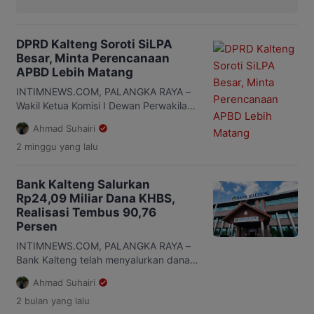
DPRD Kalteng Soroti SiLPA
Besar, Minta Perencanaan
APBD Lebih Matang
INTIMNEWS.COM, PALANGKA RAYA –
Wakil Ketua Komisi I Dewan Perwakilan
Rakyat Daerah (DPRD) Kalimantan
Ahmad Suhairi
Tengah (Kalteng), Sudarsono, meminta
2 minggu
yang lalu
pemerintah daerah memperkuat
perencanaan Anggaran Pendapatan
dan Belanja Daerah (APBD) agar
Bank Kalteng Salurkan
penyerapan anggaran lebih optimal.
Rp24,09 Miliar Dana KHBS,
Langkah itu dinilai penting untuk
Realisasi Tembus 90,76
menekan besarnya Sisa Lebih
Persen
Perhitungan Anggaran (SiLPA).
Sudarsono mengatakan, SiLPA yang
INTIMNEWS.COM, PALANGKA RAYA –
tinggi tidak selalu menjadi indikator
Bank Kalteng telah menyalurkan dana
pengelolaan […]
Program Kartu Huma Betang Sejahtera
Ahmad Suhairi
(KHBS) sebesar Rp24,09 miliar hingga
2 bulan
yang lalu
15 Juni 2026. Realisasi pencairan