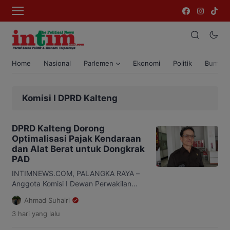
Home
Nasional
Parlemen
Ekonomi
Politik
Bumi T
Komisi I DPRD Kalteng
DPRD Kalteng Dorong
Optimalisasi Pajak Kendaraan
dan Alat Berat untuk Dongkrak
PAD
INTIMNEWS.COM, PALANGKA RAYA –
Anggota Komisi I Dewan Perwakilan
Rakyat Daerah (DPRD) Kalimantan
Ahmad Suhairi
Tengah (Kalteng), Yohanes Freddy
3 hari
yang lalu
Ering, meminta Pemerintah Provinsi
(Pemprov) Kalteng mengoptimalkan