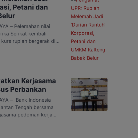
itas ekonomi nasional.
asi, Petani dan
elur
A – Pelemahan nilai
rika Serikat kembali
 kurs rupiah bergerak di
0 per dolar AS. Kondisi
ran baru di tengah
terhadap perekonomian
suk Kalimantan Tengah
ekaligus Dosen Program
katkan Kerjasama
]
us Perbankan
YA – Bank Indonesia
imantan Tengah bersama
rjasama pedoman kerja
 hukum kasus perbankan
an pangan nasional di
erjasama tersebut,