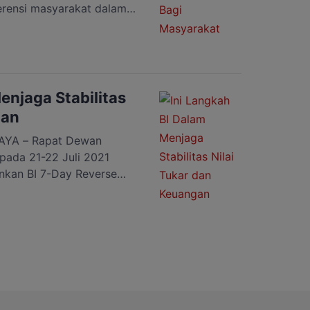
erensi masyarakat dalam
 perbankan, kehadiran
 atau yang lebih dikenal
uh dan memberikan
yarakat Sementara itu
bahwa saat ini kita
enjaga Stabilitas
gan
YA – Rapat Dewan
pada 21-22 Juli 2021
kan BI 7-Day Reverse
0%, suku bunga Deposit
 bunga Lending Facility
ejalan dengan perlunya
an sistem keuangan karena
lobal, […]