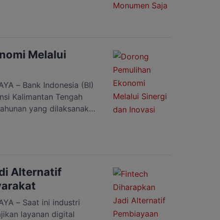
t berharap gedung megah
 Beberapa waktu lalu,
kan surat kepada
minjam gedung itu.
nomi Melalui
 – Bank Indonesia (BI)
insi Kalimantan Tengah
tahunan yang dilaksanakan
bu, 24 November 2021.
unan tersebut adalah
ovasi Untuk Pemulihan
 Bank Indonesia
eng, Rihando dalam
i Alternatif
arakat
 – Saat ini industri
ikan layanan digital