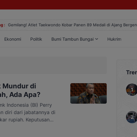
g :
Gemilang! Atlet Taekwondo Kobar Panen 89 Medali di Ajang Berge
Ekonomi
Politik
Bumi Tambun Bungai
Hukrim
Lif
Tre
 Mundur di
h, Ada Apa?
 Indonesia (BI) Perry
diri dari jabatannya di
kar rupiah. Keputusan
rry mengirimkan surat
en Prabowo Subianto.