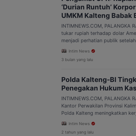
diperlukan untuk menjaga stabil
‘Durian Runtuh’ Korpor
“Berkenaan dengan […]
UMKM Kalteng Babak B
INTIMNEWS.COM, PALANGKA RAY
tukar rupiah terhadap dolar Ame
menjadi perhatian publik setelah
kisaran Rp17.600 hingga Rp17.70
Intim News
tersebut memunculkan kekhawati
3 bulan
yang lalu
masyarakat terkait dampaknya 
nasional maupun daerah, terma
(Kalteng). Pengamat Ekonomi s
Polda Kalteng-BI Ting
Studi Ekonomi Pembangunan […
Penegakan Hukum Kas
INTIMNEWS.COM, PALANGKA RA
Kantor Perwakilan Provinsi Kal
Polda Kalteng meningkatkan ke
teknis dalam rangka penegakan
Intim News
dan mendukung program ketahan
2 tahun
yang lalu
Provinsi Kalteng. Peningkatan k