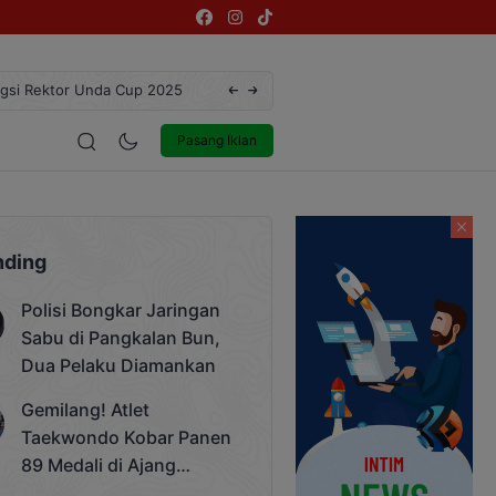
ngsi Rektor Unda Cup 2025
Terekam CCTV, Pelaku Curanmor di Jalan 
estyle
Entertainment
Pasang Iklan
nding
Polisi Bongkar Jaringan
Sabu di Pangkalan Bun,
Dua Pelaku Diamankan
Gemilang! Atlet
Taekwondo Kobar Panen
89 Medali di Ajang
Bergengsi Rektor Unda