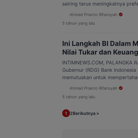
seiring terus meningkatnya pref
hal transaksi digital. Disamping
Ahmad Prianto Rifansyah
perusahaan financial technology
5 tahun
yang lalu
dengan fintech juga terus tumb
alternatif pembiayaan bagi mas
disisi lain kita ketahui bersama 
Ini Langkah BI Dalam M
“Indonesia” […]
Nilai Tukar dan Keuan
INTIMNEWS.COM, PALANGKA RA
Gubernur (RDG) Bank Indonesia 
memutuskan untuk mempertahan
Repo Rate (BI7DRR) sebesar 3,5
Ahmad Prianto Rifansyah
Facility sebesar 2,75%, dan suku
5 tahun
yang lalu
sebesar 4,25%. “Keputusan ini s
menjaga stabilitas nilai tukar d
1
2
Berikutnya »
ketidakpastian pasar keuangan g