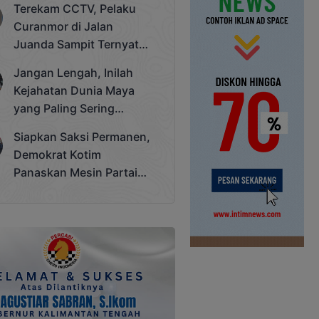
Terekam CCTV, Pelaku
Cup 2025
Curanmor di Jalan
Juanda Sampit Ternyata
Seorang PNS
Jangan Lengah, Inilah
Kejahatan Dunia Maya
yang Paling Sering
Terjadi
Siapkan Saksi Permanen,
Demokrat Kotim
Panaskan Mesin Partai
Hadapi Pemilu 2029