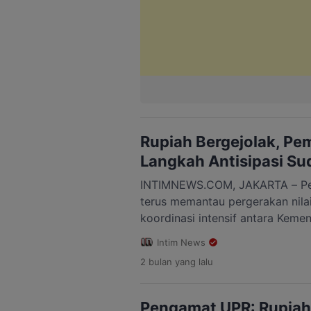
Rupiah Bergejolak, Pe
Langkah Antisipasi Su
INTIMNEWS.COM, JAKARTA – Pe
terus memantau pergerakan nilai
koordinasi intensif antara Keme
Indonesia (BI), dan Otoritas Jas
Intim News
Sekretaris Negara (Mensesneg) 
2 bulan
yang lalu
mengatakan, pemerintah bersama
melakukan pengawasan terhada
keuangan sekaligus menyiapkan
Pengamat UPR: Rupiah