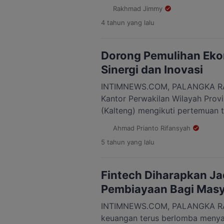
Timur (Kotim) Halikinnor sanga
Rakhmad Jimmy
itu dapat menjadi kantor Bupati.
4 tahun
yang lalu
Halikin mengaku sudah mengaju
pimpinan BI di Jakarta untuk me
Namun surat balasan […]
Dorong Pemulihan Eko
Sinergi dan Inovasi
INTIMNEWS.COM, PALANGKA RAYA
Kantor Perwakilan Wilayah Prov
(Kalteng) mengikuti pertemuan 
secara daring tepatnya pada Ra
Ahmad Prianto Rifansyah
Adapun tema dari pertemuan tah
5 tahun
yang lalu
Bangkit & Optimis: Sinergi & In
Ekonomi”. Sementara itu, Kepala
Perwakilan Kantor Wilayah Kalt
Fintech Diharapkan Jad
sambutannya […]
Pembiayaan Bagi Masy
INTIMNEWS.COM, PALANGKA RAYA
keuangan terus berlomba menyaj