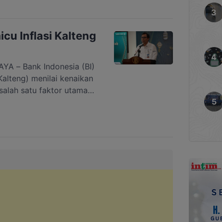
sesneg) Prasetyo Hadi
iri Perry diterima
i 2026. Presiden kemudian
cu Inflasi Kalteng
 – Bank Indonesia (BI)
alteng) menilai kenaikan
salah satu faktor utama
ng pada Mei 2026. Kepala
ng, Yuliansah Andrias,
rbeda dari pola biasanya.
a mengalami penurunan,