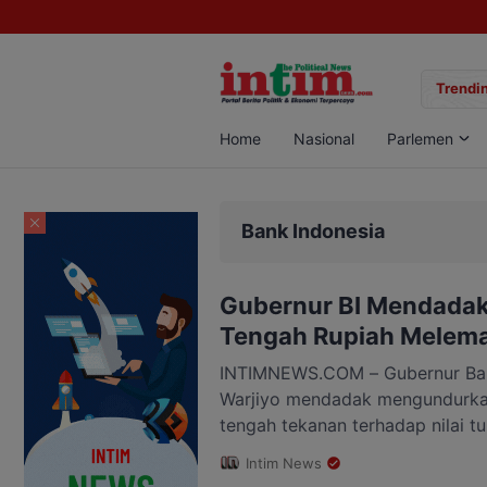
gan Sabu di Pangkalan Bun, Dua Pelaku Diamankan
Trendin
Home
Nasional
Parlemen
Bank Indonesia
Gubernur BI Mendadak
Tengah Rupiah Melema
INTIMNEWS.COM – Gubernur Bank
Warjiyo mendadak mengundurkan 
tengah tekanan terhadap nilai tu
tersebut disampaikan setelah Pe
Intim News
pengunduran diri kepada Presid