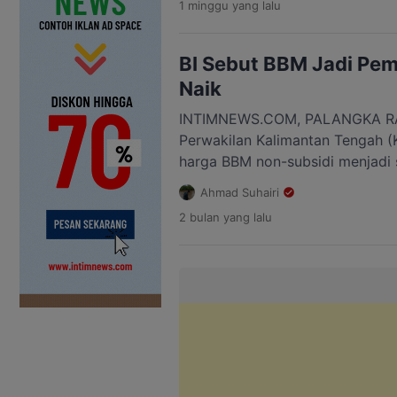
1 minggu
yang lalu
Menteri Sekretaris Negara (Men
mengatakan, surat pengunduran d
pemerintah pada Minggu, 26 Jul
BI Sebut BBM Jadi Pemi
menerima pengunduran […]
Naik
INTIMNEWS.COM, PALANGKA RAYA
Perwakilan Kalimantan Tengah (K
harga BBM non-subsidi menjadi 
yang mendorong inflasi di Kalte
Ahmad Suhairi
Perwakilan Bank Indonesia Kalte
2 bulan
yang lalu
mengatakan kondisi tahun ini be
Setelah Idulfitri, harga umumny
namun kali ini justru terjadi […]