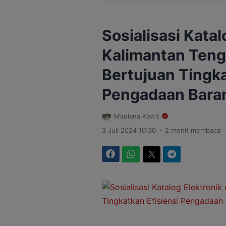
Sosialisasi Katal
Kalimantan Teng
Bertujuan Tingka
Pengadaan Bara
Maulana Kawit
.
3 Juli 2024 10:30
2 menit membaca
Facebook
WhatsApp
Twitter
Telegram