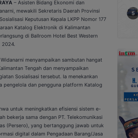
RAYA
– Asisten Bidang Ekonomi dan
arni, mewakili Sekretaris Daerah Provinsi
osialisasi Keputusan Kepala LKPP Nomor 177
raan Katalog Elektronik di Kalimantan
rlangsung di Ballroom Hotel Best Western
i 2024.
i Widanarni menyampaikan sambutan hangat
 Kalimantan Tengah dan menyampaikan
giatan Sosialisasi tersebut. Ia menekankan
ra pengelola dan pengguna platform Katalog
wa untuk meningkatkan efisiensi sistem e-
lah bekerja sama dengan PT. Telekomunikasi
tas (Persero), yang bertanggung jawab untuk
ormasi digital dalam Pengadaan Barang/Jasa