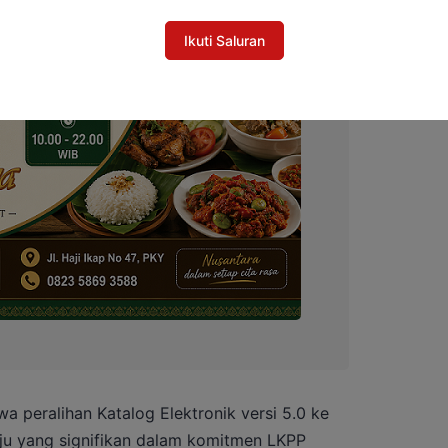
Ikuti Saluran
a peralihan Katalog Elektronik versi 5.0 ke
ju yang signifikan dalam komitmen LKPP