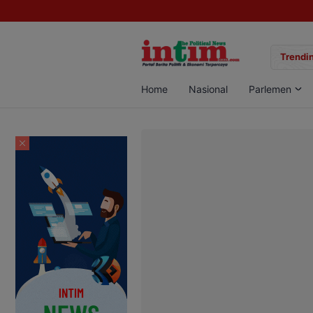
gan Sabu di Pangkalan Bun, Dua Pelaku Diamankan
Trendin
Home
Nasional
Parlemen