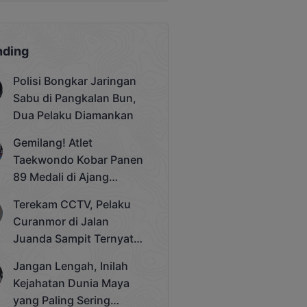
nding
Polisi Bongkar Jaringan
Sabu di Pangkalan Bun,
Dua Pelaku Diamankan
Gemilang! Atlet
Taekwondo Kobar Panen
89 Medali di Ajang
Bergengsi Rektor Unda
Terekam CCTV, Pelaku
Cup 2025
Curanmor di Jalan
Juanda Sampit Ternyata
Seorang PNS
Jangan Lengah, Inilah
Kejahatan Dunia Maya
yang Paling Sering