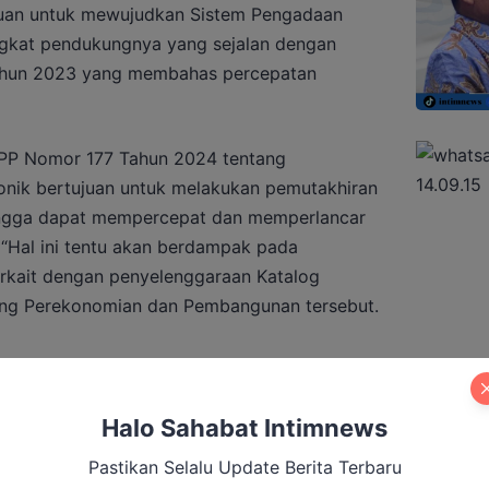
ujuan untuk mewujudkan Sistem Pengadaan
ngkat pendukungnya yang sejalan dengan
Tahun 2023 yang membahas percepatan
KPP Nomor 177 Tahun 2024 tentang
onik bertujuan untuk melakukan pemutakhiran
hingga dapat mempercepat dan memperlancar
 “Hal ini tentu akan berdampak pada
erkait dengan penyelenggaraan Katalog
dang Perekonomian dan Pembangunan tersebut.
 Sesuaikan Regulasi untuk Dukung
Halo Sahabat Intimnews
 Rumah
Pastikan Selalu Update Berita Terbaru