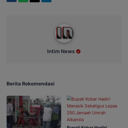
Intim News
Intim News
Berita Rekomendasi
Bupati Kobar Hadiri