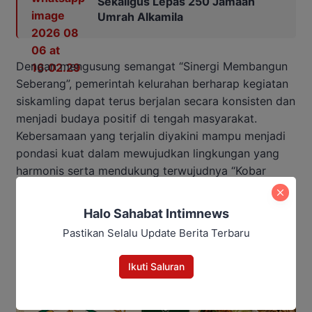
Sekaligus Lepas 250 Jamaah
Umrah Alkamila
Dengan mengusung semangat “Sinergi Membangun
Seberang”, pemerintah kelurahan berharap kegiatan
siskamling dapat terus berjalan secara konsisten dan
menjadi budaya positif di tengah masyarakat.
Kebersamaan yang terjalin diyakini mampu menjadi
pondasi kuat dalam mewujudkan lingkungan yang
harmonis serta mendukung terwujudnya “Kobar
Makin Jaya”.
Halo Sahabat Intimnews
Penulis: Yusro
Pastikan Selalu Update Berita Terbaru
Editor: Andrian
Ikuti Saluran