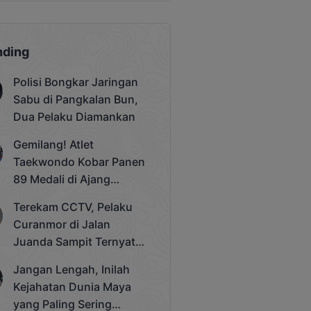
nding
Polisi Bongkar Jaringan
Sabu di Pangkalan Bun,
Dua Pelaku Diamankan
Gemilang! Atlet
Taekwondo Kobar Panen
89 Medali di Ajang
Bergengsi Rektor Unda
Terekam CCTV, Pelaku
Cup 2025
Curanmor di Jalan
Juanda Sampit Ternyata
Seorang PNS
Jangan Lengah, Inilah
Kejahatan Dunia Maya
yang Paling Sering