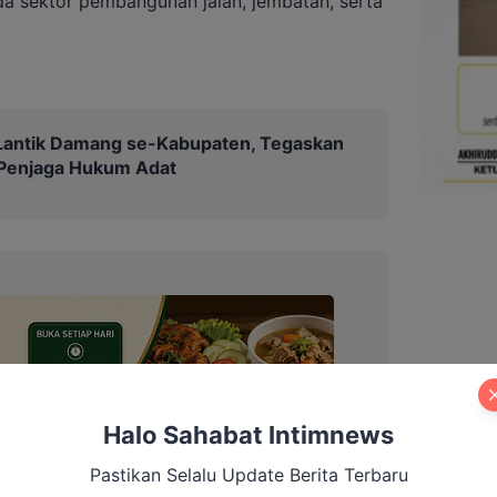
da sektor pembangunan jalan, jembatan, serta
Lantik Damang se-Kabupaten, Tegaskan
 Penjaga Hukum Adat
Halo Sahabat Intimnews
Pastikan Selalu Update Berita Terbaru