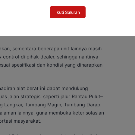
Ikuti Saluran
akan, sementara beberapa unit lainnya masih
y control di pihak dealer, sehingga nantinya
esuai spesifikasi dan kondisi yang diharapkan
hadiran alat berat ini dapat mendukung
s jalan strategis, seperti jalur Rantau Pulut–
g Langkai, Tumbang Magin, Tumbang Darap,
dalaman lainnya, guna membuka keterisolasian
rtasi masyarakat.