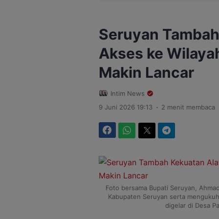
Seruyan Tambah 
Akses ke Wilaya
Makin Lancar
Intim News
.
9 Juni 2026 19:13
2 menit membaca
Facebook
WhatsApp
Twitter
Telegram
Foto bersama Bupati Seruyan, Ahmad
Kabupaten Seruyan serta mengukuh
digelar di Desa P