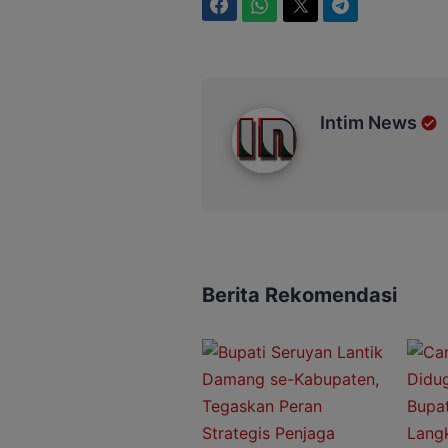
Facebook
WhatsApp
Twitter
Telegram
Intim News
Intim News
Berita Rekomendasi