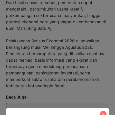
Dari hasil sensus tersebut, pemerintah dapat
mengetahui pertumbuhan usaha kreatif,
perkembangan sektor usaha masyarakat, hingga
potensi ekonomi baru yang dapat dikembangkan di
Bumi Marunting Batu Aji.
Pelaksanaan Sensus Ekonomi 2026 dijadwalkan
berlangsung mulai Mei hingga Agustus 2026.
Pemerintah berharap data yang dihasilkan nantinya
dapat menjadi basis informasi yang akurat dan
terpercaya guna mendukung perencanaan
pembangunan, peningkatan investasi, serta
memperkuat sektor usaha dan perekonomian di
Kabupaten Kotawaringin Barat.
Baca Juga:
Bupati Kobar Hadiri Manasik