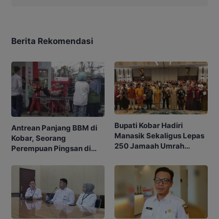
Berita Rekomendasi
Bupati Kobar Hadiri
Antrean Panjang BBM di
Manasik Sekaligus Lepas
Kobar, Seorang
250 Jamaah Umrah
Perempuan Pingsan di
Alkamila
SPBU