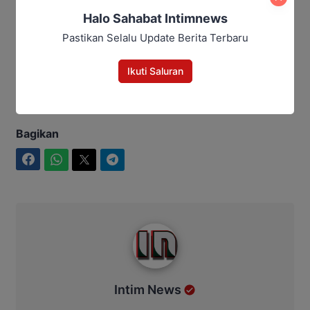
Sekaligus Lepas 250 Jamaah
Halo Sahabat Intimnews
Umrah Alkamila
Pastikan Selalu Update Berita Terbaru
Penulis: Yusro
Ikuti Saluran
Editor: Andrian
Bagikan
Facebook
WhatsApp
Twitter
Telegram
Intim News
Intim News