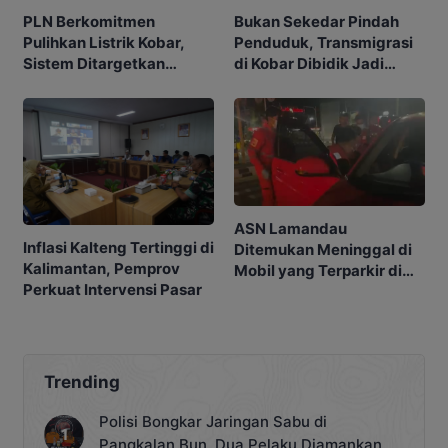
PLN Berkomitmen
Bukan Sekedar Pindah
Pulihkan Listrik Kobar,
Penduduk, Transmigrasi
Sistem Ditargetkan
di Kobar Dibidik Jadi
Normal 25 Agustus 2026
Pusat Ekonomi
ASN Lamandau
Inflasi Kalteng Tertinggi di
Ditemukan Meninggal di
Kalimantan, Pemprov
Mobil yang Terparkir di
Perkuat Intervensi Pasar
Pangkalan Bun
Trending
Polisi Bongkar Jaringan Sabu di
Pangkalan Bun, Dua Pelaku Diamankan