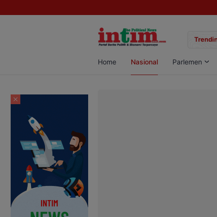
kwondo Kobar Panen 89 Medali di Ajang Bergengsi Rektor Unda Cup 20
Trendin
Home
Nasional
Parlemen