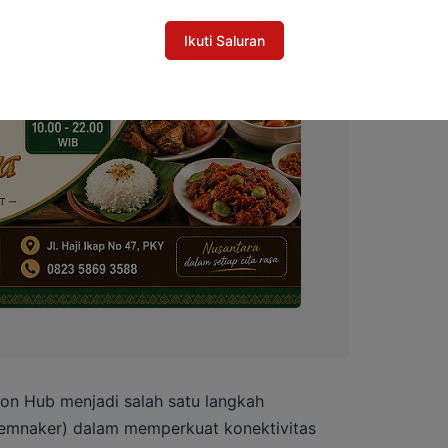
Ikuti Saluran
tion Hub menjadi salah satu langkah
Kemnaker) dalam memperkuat konektivitas