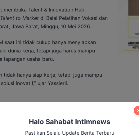
aat membuka Talent & Innovation Hub
Talent to Market
di Balai Pelatihan Vokasi dan
rat, Jawa Barat, Minggu, 10 Mei 2026.
saat ini tidak cukup hanya menyiapkan
ki dunia kerja, tetapi juga harus mampu
a lapangan usaha baru.
n tidak hanya siap kerja, tetapi juga mampu
usi inovatif,” ujar Yassierli.
indah Penduduk, Transmigrasi di Kobar
Halo Sahabat Intimnews
at Ekonomi
Pastikan Selalu Update Berita Terbaru