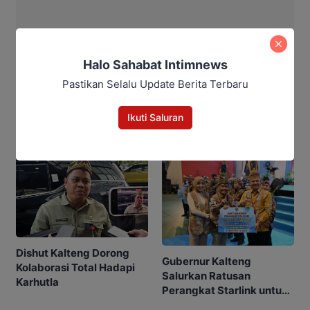
Maulana Kawit
Halo Sahabat Intimnews
Pastikan Selalu Update Berita Terbaru
Ikuti Saluran
Berita Rekomendasi
Dishut Kalteng Dorong
Gubernur Kalteng
Kolaborasi Total Hadapi
Salurkan Ratusan
Karhutla
Perangkat Starlink untuk
Sekolah dan Puskesmas