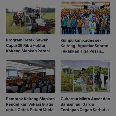
Program Cetak Sawah
Kumpulkan Kades se-
Capai 26 Ribu Hektar,
Kalteng, Agustiar Sabran
Kalteng Siapkan Petani
Tekankan Tiga Pesan
Masa Depan
Penting
Gubernur Minta Ansor dan
Pemprov Kalteng Siapkan
Banser jadi Garda
Pendidikan Vokasi Gratis
Terdepan Cegah Karhutla
untuk Cetak Petani Muda