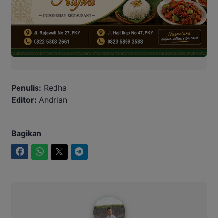
Penulis:
Redha
Editor:
Andrian
Bagikan
Facebook
WhatsApp
Twitter
Telegram
Maulana Kawit