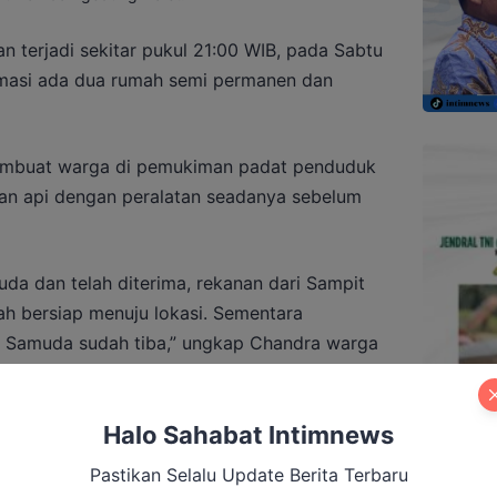
an terjadi sekitar pukul 21:00 WIB, pada Sabtu
rmasi ada dua rumah semi permanen dan
membuat warga di pemukiman padat penduduk
n api dengan peralatan seadanya sebelum
da dan telah diterima, rekanan dari Sampit
h bersiap menuju lokasi. Sementara
 Samuda sudah tiba,” ungkap Chandra warga
Halo Sahabat Intimnews
Pastikan Selalu Update Berita Terbaru
irkon Kalteng Berlanjut, Tiga Terdakwa