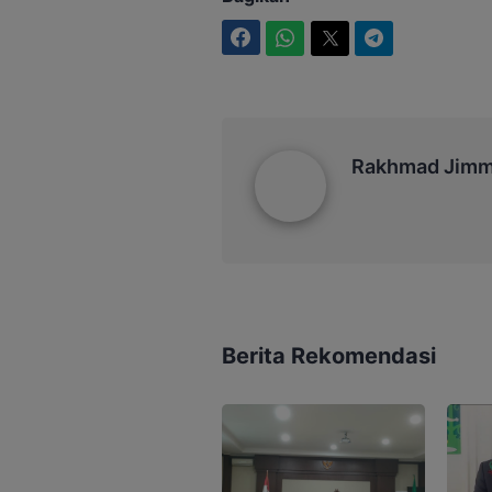
Facebook
WhatsApp
Twitter
Telegram
Rakhmad Jimmy
Rakhmad Jim
Berita Rekomendasi