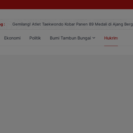
g :
Gemilang! Atlet Taekwondo Kobar Panen 89 Medali di Ajang Berge
Ekonomi
Politik
Bumi Tambun Bungai
Hukrim
Lif