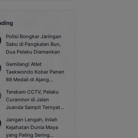
nding
Polisi Bongkar Jaringan
Sabu di Pangkalan Bun,
Dua Pelaku Diamankan
Gemilang! Atlet
Taekwondo Kobar Panen
89 Medali di Ajang
Bergengsi Rektor Unda
Terekam CCTV, Pelaku
Cup 2025
Curanmor di Jalan
Juanda Sampit Ternyata
Seorang PNS
Jangan Lengah, Inilah
Kejahatan Dunia Maya
yang Paling Sering