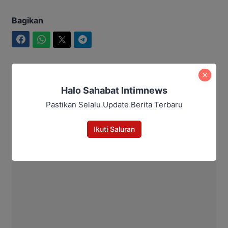
Bagikan
Facebook
WhatsApp
Twitter
Telegram
Halo Sahabat Intimnews
Intim News
Pastikan Selalu Update Berita Terbaru
Ikuti Saluran