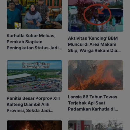
Karhutla Kobar Meluas,
Aktivitas ‘Kencing’ BBM
Pemkab Siapkan
Muncul di Area Makam
Peningkatan Status Jadi
Skip, Warga Rekam Diam-
Tanggap Darurat
diam
Lansia 86 Tahun Tewas
Panitia Besar Porprov Xlll
Terjebak Api Saat
Kalteng Diambil Alih
Padamkan Karhutla di
Provinsi, Sekda Jadi
Kebunnya
Ketua