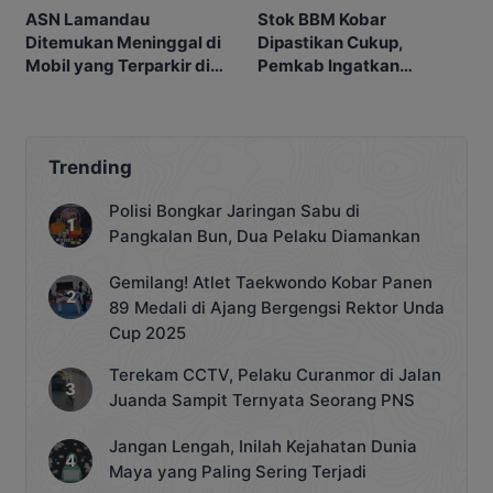
ASN Lamandau
Stok BBM Kobar
Ditemukan Meninggal di
Dipastikan Cukup,
Mobil yang Terparkir di
Pemkab Ingatkan
Pangkalan Bun
Ancaman Pidana bagi
Penyalahgunaan
Trending
Polisi Bongkar Jaringan Sabu di
Pangkalan Bun, Dua Pelaku Diamankan
Gemilang! Atlet Taekwondo Kobar Panen
89 Medali di Ajang Bergengsi Rektor Unda
Cup 2025
Terekam CCTV, Pelaku Curanmor di Jalan
Juanda Sampit Ternyata Seorang PNS
Jangan Lengah, Inilah Kejahatan Dunia
Maya yang Paling Sering Terjadi