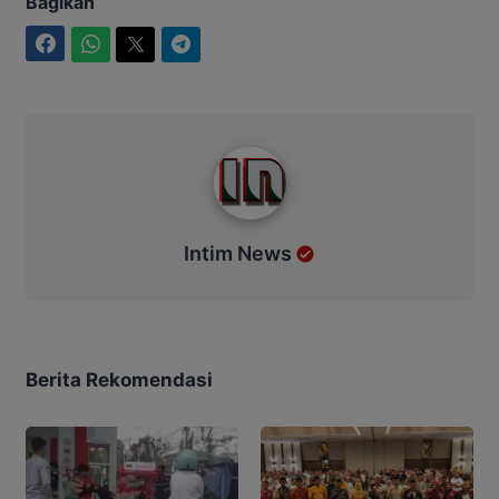
Bagikan
Facebook
WhatsApp
Twitter
Telegram
Intim News
Intim News
Berita Rekomendasi