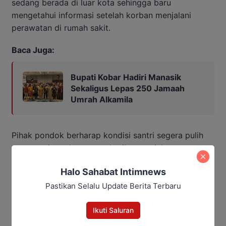
sedang berada di luar kota sehingga baru
mengetahui informasi setelah korban menjalani
perawatan di rumah sakit.
Baca Juga:
Bupati Kobar Hadiri Manasik
Sekaligus Lepas 250 Jamaah
Umrah Alkamila
Pihak pondok berharap kondisi santri segera pulih
agar nantinya dapat memberikan penjelasan
mengenai apa yang sebenarnya terjadi.
Halo Sahabat Intimnews
Penulis: Yusro
Pastikan Selalu Update Berita Terbaru
Editor: Andrian
Ikuti Saluran