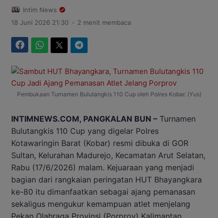
Intim News
.
18 Juni 2026 21:30
2 menit membaca
Facebook
WhatsApp
Twitter
Telegram
Pembukaan Turnamen Bulutangkis 110 Cup oleh Polres Kobar. (Yus)
INTIMNEWS.COM, PANGKALAN BUN –
Turnamen
Bulutangkis 110 Cup yang digelar Polres
Kotawaringin Barat (Kobar) resmi dibuka di GOR
Sultan, Kelurahan Madurejo, Kecamatan Arut Selatan,
Rabu (17/6/2026) malam. Kejuaraan yang menjadi
bagian dari rangkaian peringatan HUT Bhayangkara
ke-80 itu dimanfaatkan sebagai ajang pemanasan
sekaligus mengukur kemampuan atlet menjelang
Pekan Olahraga Provinsi (Porprov) Kalimantan