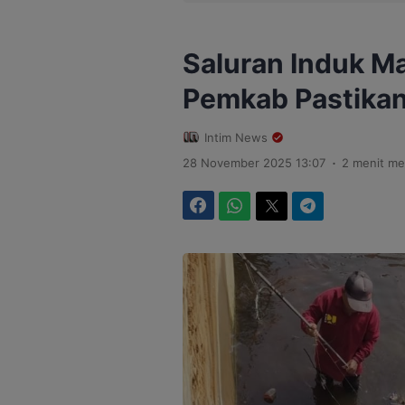
Saluran Induk Ma
Pemkab Pastikan 
Intim News
.
28 November 2025 13:07
2 menit m
Facebook
WhatsApp
Twitter
Telegram