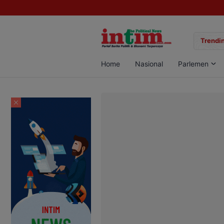
gan Sabu di Pangkalan Bun, Dua Pelaku Diamankan
Trendin
Home
Nasional
Parlemen