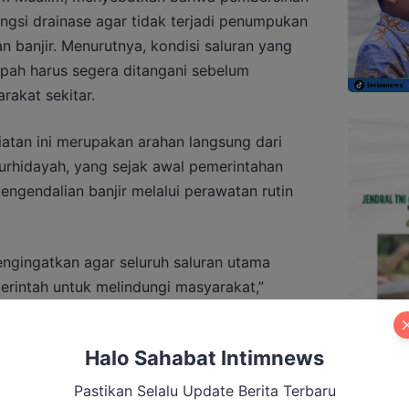
ngsi drainase agar tidak terjadi penumpukan
 banjir. Menurutnya, kondisi saluran yang
pah harus segera ditangani sebelum
rakat sekitar.
tan ini merupakan arahan langsung dari
urhidayah, yang sejak awal pemerintahan
ngendalian banjir melalui perawatan rutin
engingatkan agar seluruh saluran utama
erintah untuk melindungi masyarakat,”
Halo Sahabat Intimnews
Pastikan Selalu Update Berita Terbaru
g BBM di Kobar, Seorang Perempuan