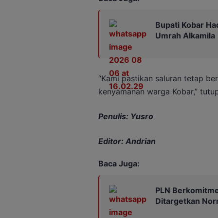
Bupati Kobar Ha
Umrah Alkamila
“Kami pastikan saluran tetap be
kenyamanan warga Kobar,” tutu
Penulis: Yusro
Editor: Andrian
Baca Juga:
PLN Berkomitmen
Ditargetkan Nor