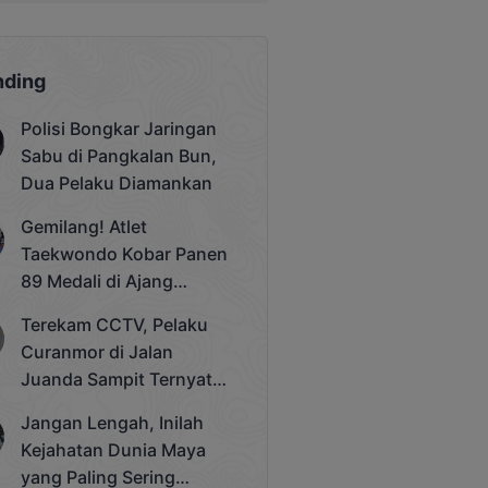
nding
Polisi Bongkar Jaringan
Sabu di Pangkalan Bun,
Dua Pelaku Diamankan
Gemilang! Atlet
Taekwondo Kobar Panen
89 Medali di Ajang
Bergengsi Rektor Unda
Terekam CCTV, Pelaku
Cup 2025
Curanmor di Jalan
Juanda Sampit Ternyata
Seorang PNS
Jangan Lengah, Inilah
Kejahatan Dunia Maya
yang Paling Sering