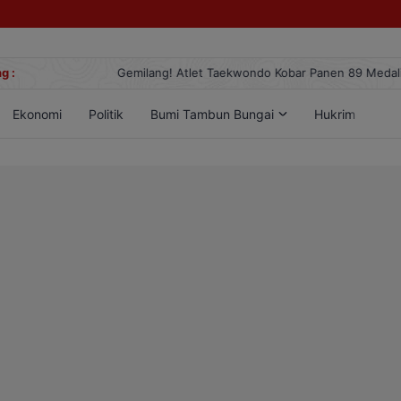
g :
Gemilang! Atlet Taekwondo Kobar Panen 89 Medali di Ajang Berge
Ekonomi
Politik
Bumi Tambun Bungai
Hukrim
Lif