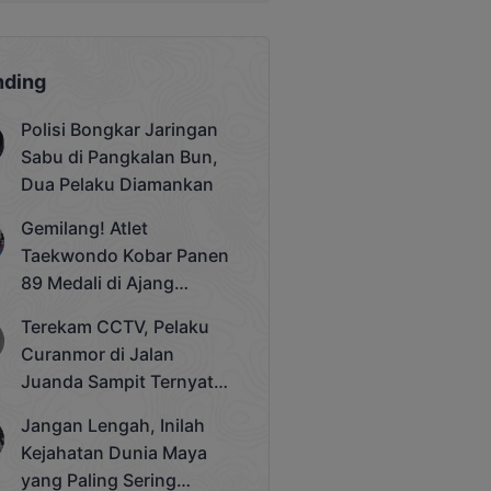
nding
Polisi Bongkar Jaringan
Sabu di Pangkalan Bun,
Dua Pelaku Diamankan
Gemilang! Atlet
Taekwondo Kobar Panen
89 Medali di Ajang
Bergengsi Rektor Unda
Terekam CCTV, Pelaku
Cup 2025
Curanmor di Jalan
Juanda Sampit Ternyata
Seorang PNS
Jangan Lengah, Inilah
Kejahatan Dunia Maya
yang Paling Sering