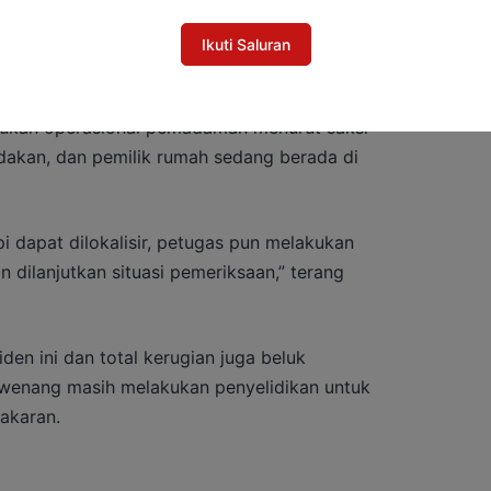
Ikuti Saluran
etugas langsung melakukan persiapan untuk
tiwa. Setibanya unit di tempat kejadian
kukan operasional pemadaman menurut saksi
edakan, dan pemilik rumah sedang berada di
pi dapat dilokalisir, petugas pun melakukan
 dilanjutkan situasi pemeriksaan,” terang
den ini dan total kerugian juga beluk
erwenang masih melakukan penyelidikan untuk
akaran.