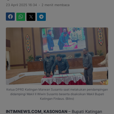
.
23 April 2025 16:34
2 menit membaca
Facebook
WhatsApp
Twitter
Telegram
Ketua DPRD Katingan Marwan Susanto saat melakukan pendampingan
didampingi Wakil II Wiwin Susanto beserta disaksikan Wakil Bupati
Katingan Firdaus. (Bitro)
INTIMNEWS.COM, KASONGAN
– Bupati Katingan