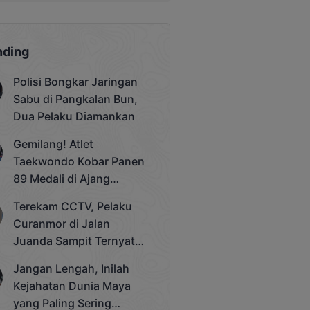
nding
Polisi Bongkar Jaringan
Sabu di Pangkalan Bun,
Dua Pelaku Diamankan
Gemilang! Atlet
Taekwondo Kobar Panen
89 Medali di Ajang
Bergengsi Rektor Unda
Terekam CCTV, Pelaku
Cup 2025
Curanmor di Jalan
Juanda Sampit Ternyata
Seorang PNS
Jangan Lengah, Inilah
Kejahatan Dunia Maya
yang Paling Sering