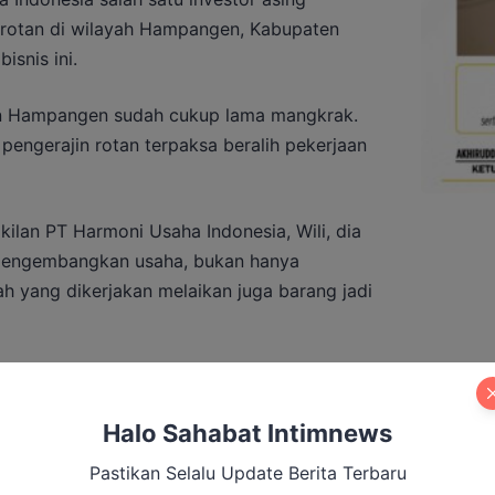
 rotan di wilayah Hampangen, Kabupaten
snis ini.
tan Hampangen sudah cukup lama mangkrak.
pengerajin rotan terpaksa beralih pekerjaan
ilan PT Harmoni Usaha Indonesia, Wili, dia
engembangkan usaha, bukan hanya
 yang dikerjakan melaikan juga barang jadi
Halo Sahabat Intimnews
n Minta KPU Perkuat Validitas Data
Pastikan Selalu Update Berita Terbaru