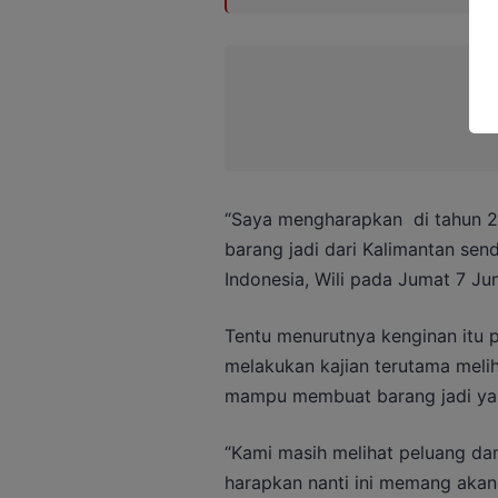
“Saya mengharapkan di tahun 20
barang jadi dari Kalimantan sen
Indonesia, Wili pada Jumat 7 Ju
Tentu menurutnya kenginan itu p
melakukan kajian terutama melih
mampu membuat barang jadi yan
“Kami masih melihat peluang dan
harapkan nanti ini memang akan 