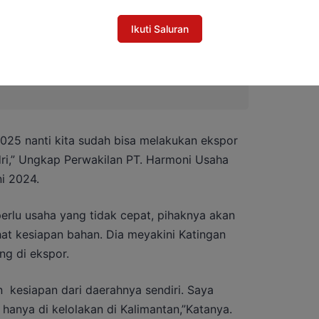
Ikuti Saluran
25 nanti kita sudah bisa melakukan ekspor
dri,” Ungkap Perwakilan PT. Harmoni Usaha
ni 2024.
erlu usaha yang tidak cepat, pihaknya akan
at kesiapan bahan. Dia meyakini Katingan
g di ekspor.
 kesiapan dari daerahnya sendiri. Saya
hanya di kelolakan di Kalimantan,”Katanya.