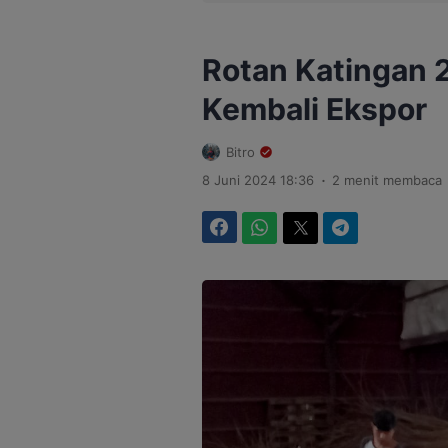
Rotan Katingan 
Kembali Ekspor
Bitro
.
8 Juni 2024 18:36
2 menit membaca
Facebook
WhatsApp
Twitter
Telegram