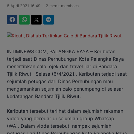
.
6 April 2021 16:49
2 menit membaca
Facebook
WhatsApp
Twitter
Telegram
INTIMNEWS.COM, PALANGKA RAYA – Keributan
terjadi saat Dinas Perhubungan Kota Palangka Raya
menertibkan calo, ojek dan travel liar di Bandara
Tjilik Riwut, Selasa (6/4/2021). Keributan terjadi saat
sejumlah petugas dari Dinas Perhubungan mau
mengamankan sejumlah calo penumpang di selasar
kedatangan Bandara Tjilik Riwut.
Keributan tersebut terlihat dalam sejumlah rekaman
video yang beredar di sejumlah group Whatsap
(WA). Dalam viode tersebut, nampak sejumlah
petugas dari Dinas Perhubungan Kota Palangka Raya