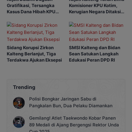
Gratifikasi, Tersangka
Komisioner KPU Kotim,
Kasus Dana Hibah KPU
Kerugian Negara Ditaksir
Kotim Bisa Bertambah
Capai Rp10 M
Sidang Korupsi Zirkon
SMSI Kalteng dan Bidan
Kalteng Berlanjut, Tiga
Sean Satukan Langkah
Terdakwa Ajukan Eksepsi
Edukasi Peran DPD RI
Trending
Polisi Bongkar Jaringan Sabu di
Pangkalan Bun, Dua Pelaku Diamankan
Gemilang! Atlet Taekwondo Kobar Panen
89 Medali di Ajang Bergengsi Rektor Unda
Cup 2025