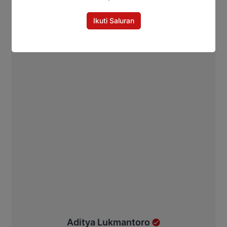
Ikuti Saluran
Aditya Lukmantoro