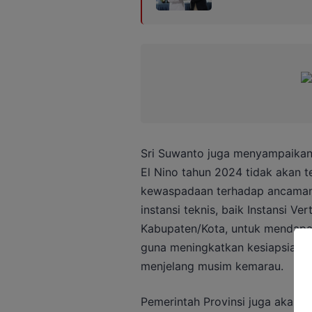
Sri Suwanto juga menyampaikan,
El Nino tahun 2024 tidak akan te
kewaspadaan terhadap ancaman 
instansi teknis, baik Instansi V
Kabupaten/Kota, untuk mendapat
guna meningkatkan kesiapsiagaa
menjelang musim kemarau.
Pemerintah Provinsi juga akan