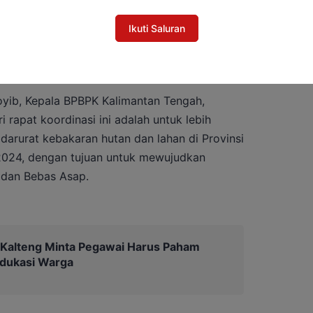
 peningkatan operasi udara melalui
C), patroli udara, upaya waterbombing, dan
Ikuti Saluran
al Darat, beserta sarana dan prasarana yang
n kebakaran hutan dan lahan, ujarnya.
oyib, Kepala BPBPK Kalimantan Tengah,
rapat koordinasi ini adalah untuk lebih
arurat kebakaran hutan dan lahan di Provinsi
2024, dengan tujuan untuk mewujudkan
 dan Bebas Asap.
 Kalteng Minta Pegawai Harus Paham
Edukasi Warga