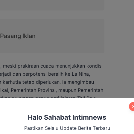
 meski prakiraan cuaca menunjukkan kondisi
rjadi dan berpotensi beralih ke La Nina,
karhutla tetap diperlukan. Ia mengimbau
ertikal, Pemerintah Provinsi, maupun Pemerintah
kan dukungan penuh dari jajaran TNI Polri
n penanggulangan karhutla, terutama
Halo Sahabat Intimnews
Pastikan Selalu Update Berita Terbaru
 merekomendasikan kepada Badan Nasional