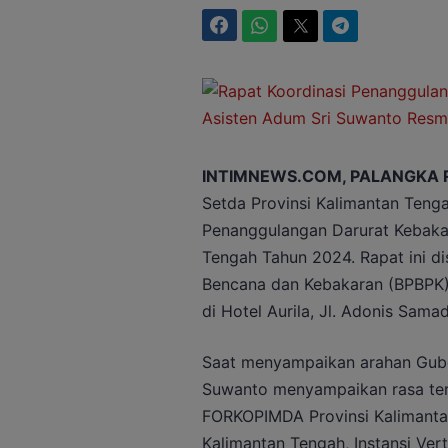
Facebook
WhatsApp
Twitter
Telegram
INTIMNEWS.COM, PALANGKA 
Setda Provinsi Kalimantan Teng
Penanggulangan Darurat Kebakar
Tengah Tahun 2024. Rapat ini d
Bencana dan Kebakaran (BPBPK)
di Hotel Aurila, Jl. Adonis Sama
Saat menyampaikan arahan Gube
Suwanto menyampaikan rasa ter
FORKOPIMDA Provinsi Kalimantan
Kalimantan Tengah, Instansi Ver