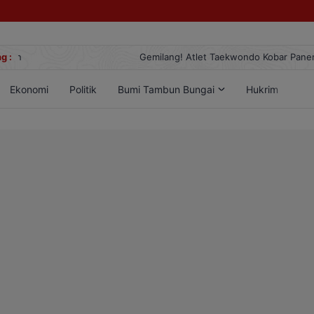
g :
Gemilang! Atlet Taekwondo Kobar Panen 89 Medali di Ajang Berge
Ekonomi
Politik
Bumi Tambun Bungai
Hukrim
Lif