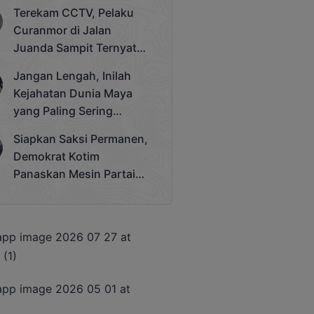
Bergengsi Rektor Unda
Terekam CCTV, Pelaku
Cup 2025
Curanmor di Jalan
Juanda Sampit Ternyata
Seorang PNS
Jangan Lengah, Inilah
Kejahatan Dunia Maya
yang Paling Sering
Terjadi
Siapkan Saksi Permanen,
Demokrat Kotim
Panaskan Mesin Partai
Hadapi Pemilu 2029