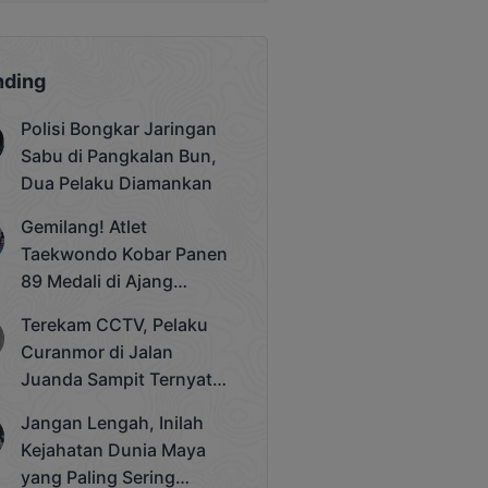
nding
Polisi Bongkar Jaringan
Sabu di Pangkalan Bun,
Dua Pelaku Diamankan
Gemilang! Atlet
Taekwondo Kobar Panen
89 Medali di Ajang
Bergengsi Rektor Unda
Terekam CCTV, Pelaku
Cup 2025
Curanmor di Jalan
Juanda Sampit Ternyata
Seorang PNS
Jangan Lengah, Inilah
Kejahatan Dunia Maya
yang Paling Sering