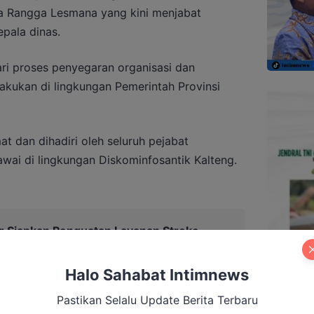
a Rangga Lesmana yang kini menjabat
epala dinas.
ri proses penyegaran organisasi dan
lakukan di lingkungan Pemerintah Provinsi
t dan dihadiri oleh seluruh pejabat
gawai di lingkungan Diskominfosantik Kalteng.
 Siapkan Penguatan Layanan Stroke
en dan Desa
Halo Sahabat Intimnews
Pastikan Selalu Update Berita Terbaru