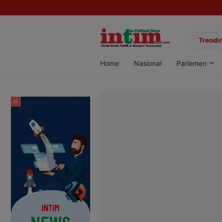
gan Sabu di Pangkalan Bun, Dua Pelaku Diamankan
Trendin
Home
Nasional
Parlemen