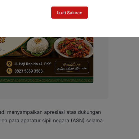
Ikuti Saluran
di menyampaikan apresiasi atas dukungan
leh para aparatur sipil negara (ASN) selama