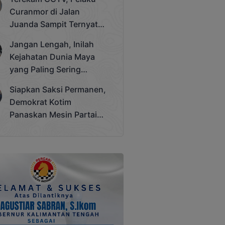
Cup 2025
Curanmor di Jalan
Juanda Sampit Ternyata
Seorang PNS
Jangan Lengah, Inilah
Kejahatan Dunia Maya
yang Paling Sering
Terjadi
Siapkan Saksi Permanen,
Demokrat Kotim
Panaskan Mesin Partai
Hadapi Pemilu 2029