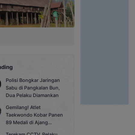
nding
Polisi Bongkar Jaringan
Sabu di Pangkalan Bun,
Dua Pelaku Diamankan
Gemilang! Atlet
Taekwondo Kobar Panen
89 Medali di Ajang
Bergengsi Rektor Unda
Terekam CCTV, Pelaku