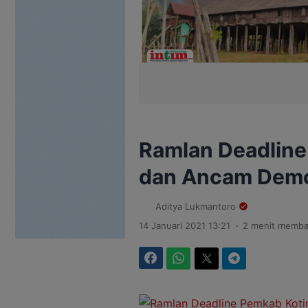
Ramlan Deadline
dan Ancam Demo 
Aditya Lukmantoro
.
14 Januari 2021 13:21
2 menit memba
Facebook
WhatsApp
Twitter
Telegram