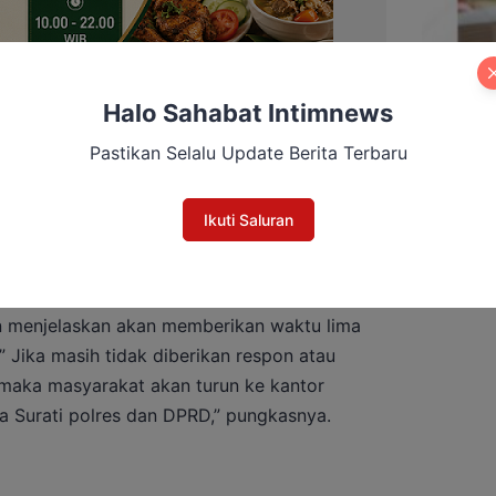
Halo Sahabat Intimnews
Pastikan Selalu Update Berita Terbaru
Ikuti Saluran
n menjelaskan akan memberikan waktu lima
” Jika masih tidak diberikan respon atau
maka masyarakat akan turun ke kantor
a Surati polres dan DPRD,” pungkasnya.