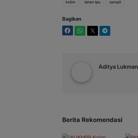
kotim
lahan tpu
sampit
Bagikan
Facebook
WhatsApp
Twitter
Telegram
Aditya Lukmantoro
Aditya Lukman
Berita Rekomendasi