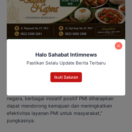
Halo Sahabat Intimnews
Nuryakin juga menyampaikan bahwa dengan adanya
Pastikan Selalu Update Berita Terbaru
pemindahan Ibu Kota Negara (IKN) ke Kalimantan
Timur, diharapkan akan terjadi peningkatan kegiatan
Ikuti Saluran
PMI di wilayah Kalimantan, termasuk di Kalimantan
Tengah. “Sebagai daerah penyangga ibu kota
negara, berbagai inisiatif positif PMI diharapkan
dapat mendorong kemajuan dan meningkatkan
efektivitas layanan PMI untuk masyarakat,”
pungkasnya.