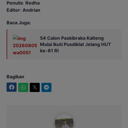
Penulis
:
Redha
Editor
:
Andrian
Baca Juga:
54 Calon Paskibraka Kalteng
Mulai Ikuti Pusdiklat Jelang HUT
ke-81 RI
Bagikan
Facebook
WhatsApp
Twitter
Telegram
Maulana Kawit