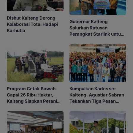
Dishut Kalteng Dorong
Gubernur Kalteng
Kolaborasi Total Hadapi
Salurkan Ratusan
Karhutla
Perangkat Starlink untuk
Sekolah dan Puskesmas
Program Cetak Sawah
Kumpulkan Kades se-
Capai 26 Ribu Hektar,
Kalteng, Agustiar Sabran
Kalteng Siapkan Petani
Tekankan Tiga Pesan
Masa Depan
Penting