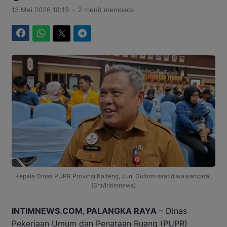
.
13 Mei 2026 18:13
2 menit membaca
Facebook
WhatsApp
Twitter
Telegram
Kepala Dinas PUPR Provinsi Kalteng, Juni Gultom saat diwawancarai.
(Shr/Intimnews)
INTIMNEWS.COM, PALANGKA RAYA
– Dinas
Pekerjaan Umum dan Penataan Ruang (PUPR)