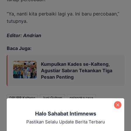
“Ya, nanti kita perbaiki lagi ya. Ini baru percobaan,”
tutupnya.
Editor: Andrian
Baca Juga:
Kumpulkan Kades se-Kalteng,
Agustiar Sabran Tekankan Tiga
Pesan Penting
DPUPR Kalteng
Juni Gultom
palangka raya
Pengecatan jalan
Halo Sahabat Intimnews
Pastikan Selalu Update Berita Terbaru
Bagikan