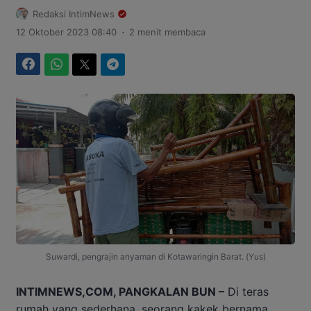
Redaksi IntimNews
.
12 Oktober 2023 08:40
2 menit membaca
Facebook
WhatsApp
Twitter
Telegram
Suwardi, pengrajin anyaman di Kotawaringin Barat. (Yus)
INTIMNEWS,COM, PANGKALAN BUN –
Di teras
rumah yang sederhana, seorang kakek bernama