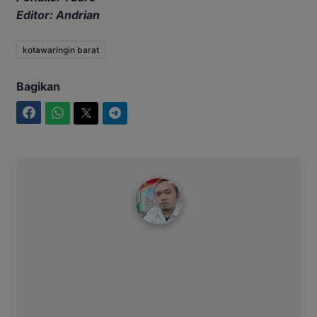
Editor: Andrian
kotawaringin barat
Bagikan
Facebook
WhatsApp
Twitter
Telegram
Redaksi IntimNews