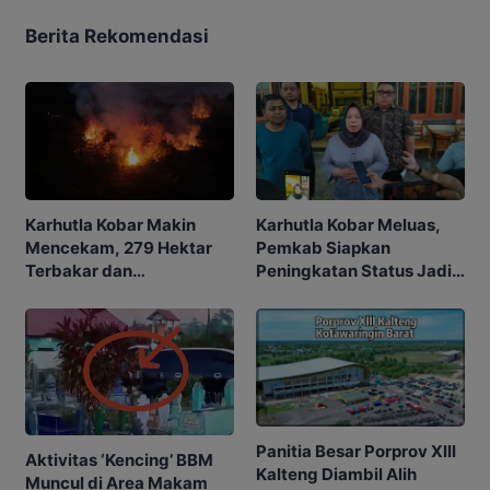
Berita Rekomendasi
Karhutla Kobar Makin
Karhutla Kobar Meluas,
Mencekam, 279 Hektar
Pemkab Siapkan
Terbakar dan
Peningkatan Status Jadi
Penerbangan Mulai
Tanggap Darurat
Terganggu
Panitia Besar Porprov Xlll
Aktivitas ‘Kencing’ BBM
Kalteng Diambil Alih
Muncul di Area Makam