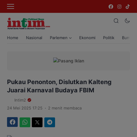
Home
Nasional
Parlemen
Ekonomi
Politik
Bumi T
Pukau Penonton, Dislutkan Kalteng
Juarai Karnaval Budaya FBIM
Intim2
.
24 Mei 2025 17:25
2 menit membaca
Facebook
WhatsApp
Twitter
Telegram