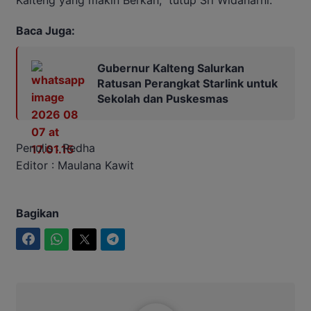
Baca Juga:
Gubernur Kalteng Salurkan
Ratusan Perangkat Starlink untuk
Sekolah dan Puskesmas
Penulis : Redha
Editor : Maulana Kawit
Bagikan
Facebook
WhatsApp
Twitter
Telegram
Intim2