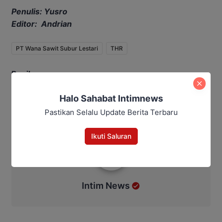
Penulis: Yusro
Editor: Andrian
PT Wana Sawit Subur Lestari
THR
Bagikan
Facebook
Halo Sahabat Intimnews
WhatsApp
Twitter
Telegram
Pastikan Selalu Update Berita Terbaru
Ikuti Saluran
Intim News
Intim News