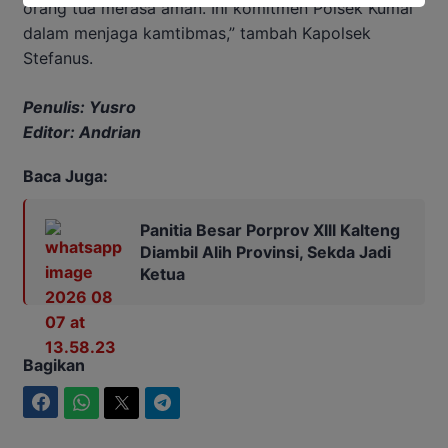
orang tua merasa aman. Ini komitmen Polsek Kumai
dalam menjaga kamtibmas,” tambah Kapolsek
Stefanus.
Penulis: Yusro
Editor: Andrian
Baca Juga:
Panitia Besar Porprov Xlll Kalteng
Diambil Alih Provinsi, Sekda Jadi
Ketua
Bagikan
Facebook
WhatsApp
Twitter
Telegram