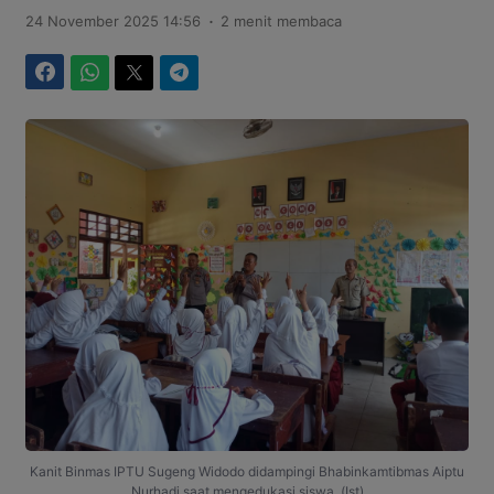
.
24 November 2025 14:56
2 menit membaca
Facebook
WhatsApp
Twitter
Telegram
Kanit Binmas IPTU Sugeng Widodo didampingi Bhabinkamtibmas Aiptu
Nurhadi saat mengedukasi siswa. (Ist)