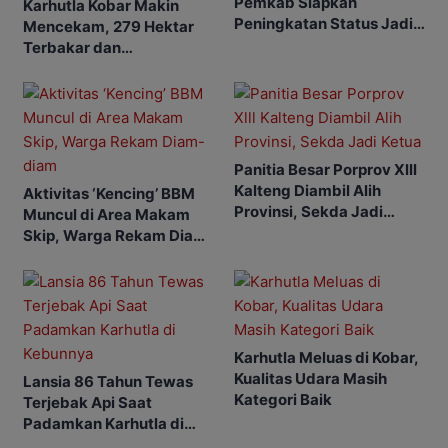
Pemkab Siapkan
Karhutla Kobar Makin
Peningkatan Status Jadi
Mencekam, 279 Hektar
Tanggap Darurat
Terbakar dan
Penerbangan Mulai
Terganggu
Panitia Besar Porprov Xlll
Kalteng Diambil Alih
Aktivitas ‘Kencing’ BBM
Provinsi, Sekda Jadi
Muncul di Area Makam
Ketua
Skip, Warga Rekam Diam-
diam
Karhutla Meluas di Kobar,
Kualitas Udara Masih
Lansia 86 Tahun Tewas
Kategori Baik
Terjebak Api Saat
Padamkan Karhutla di
Kebunnya