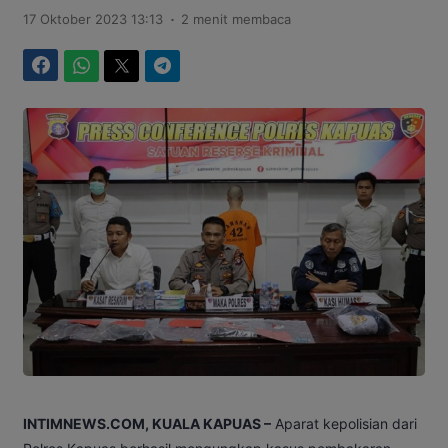
.
17 Oktober 2023 13:13
2 menit membaca
Facebook
WhatsApp
Twitter
Telegram
INTIMNEWS.COM, KUALA KAPUAS –
Aparat kepolisian dari