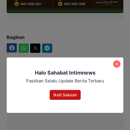
Bagikan
Facebook
WhatsApp
Twitter
Telegram
Halo Sahabat Intimnews
Hasan
Pastikan Selalu Update Berita Terbaru
Ikuti Saluran