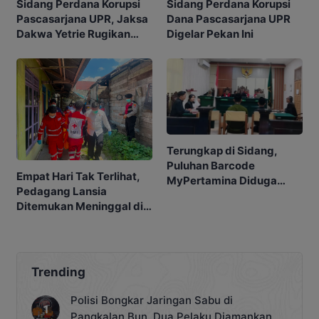
Sidang Perdana Korupsi
Sidang Perdana Korupsi
Pascasarjana UPR, Jaksa
Dana Pascasarjana UPR
Dakwa Yetrie Rugikan
Digelar Pekan Ini
Negara Rp2,4 Miliar
Terungkap di Sidang,
Puluhan Barcode
Empat Hari Tak Terlihat,
MyPertamina Diduga
Pedagang Lansia
untuk Pelangsiran BBM di
Ditemukan Meninggal di
Kobar
Barakan
Trending
Polisi Bongkar Jaringan Sabu di
Pangkalan Bun, Dua Pelaku Diamankan