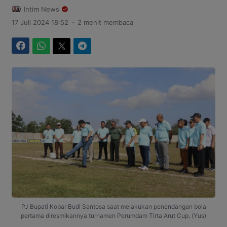
Intim News
.
17 Juli 2024 18:52
2 menit membaca
Facebook
WhatsApp
Twitter
Telegram
PJ Bupati Kobar Budi Santosa saat melakukan penendangan bola
pertama diresmikannya turnamen Perumdam Tirta Arut Cup. (Yus)