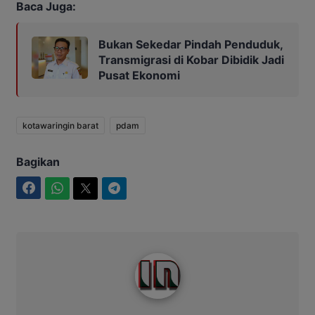
Baca Juga:
Bukan Sekedar Pindah Penduduk,
Transmigrasi di Kobar Dibidik Jadi
Pusat Ekonomi
kotawaringin barat
pdam
Bagikan
Facebook
WhatsApp
Twitter
Telegram
Intim News