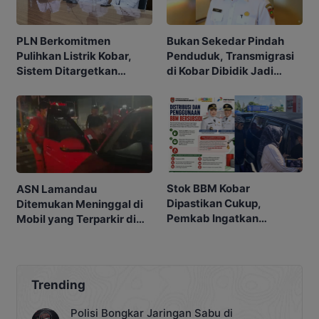
PLN Berkomitmen
Bukan Sekedar Pindah
Pulihkan Listrik Kobar,
Penduduk, Transmigrasi
Sistem Ditargetkan
di Kobar Dibidik Jadi
Normal 25 Agustus 2026
Pusat Ekonomi
Stok BBM Kobar
ASN Lamandau
Dipastikan Cukup,
Ditemukan Meninggal di
Pemkab Ingatkan
Mobil yang Terparkir di
Ancaman Pidana bagi
Pangkalan Bun
Penyalahgunaan
Trending
Polisi Bongkar Jaringan Sabu di