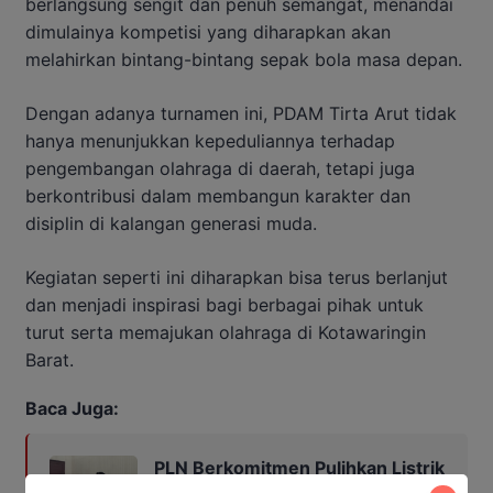
berlangsung sengit dan penuh semangat, menandai
dimulainya kompetisi yang diharapkan akan
melahirkan bintang-bintang sepak bola masa depan.
Dengan adanya turnamen ini, PDAM Tirta Arut tidak
hanya menunjukkan kepeduliannya terhadap
pengembangan olahraga di daerah, tetapi juga
berkontribusi dalam membangun karakter dan
disiplin di kalangan generasi muda.
Kegiatan seperti ini diharapkan bisa terus berlanjut
dan menjadi inspirasi bagi berbagai pihak untuk
turut serta memajukan olahraga di Kotawaringin
Barat.
Baca Juga:
PLN Berkomitmen Pulihkan Listrik
Kobar, Sistem Ditargetkan Normal