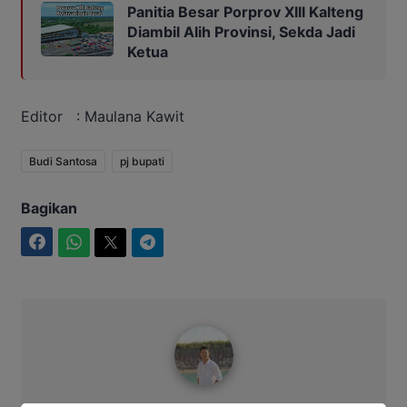
Panitia Besar Porprov Xlll Kalteng
Diambil Alih Provinsi, Sekda Jadi
Ketua
Editor : Maulana Kawit
Budi Santosa
pj bupati
Bagikan
Facebook
WhatsApp
Twitter
Telegram
Maulana Kawit