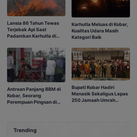
Lansia 86 Tahun Tewas
Karhutla Meluas di Kobar,
Terjebak Api Saat
Kualitas Udara Masih
Padamkan Karhutla di
Kategori Baik
Kebunnya
Bupati Kobar Hadiri
Antrean Panjang BBM di
Manasik Sekaligus Lepas
Kobar, Seorang
250 Jamaah Umrah
Perempuan Pingsan di
Alkamila
SPBU
Trending