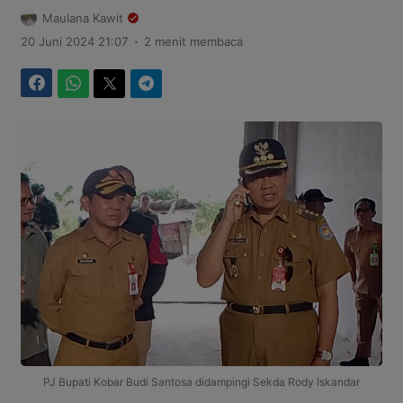
Maulana Kawit
.
20 Juni 2024 21:07
2 menit membaca
Facebook
WhatsApp
Twitter
Telegram
PJ Bupati Kobar Budi Santosa didampingi Sekda Rody Iskandar