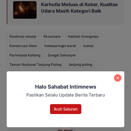
Karhutla Meluas di Kobar, Kualitas
Udara Masih Kategori Baik
Destinasi wisata
Ekowisata
Habitat Orangutan
Konservasi Alam
kotawaringin barat
kumai
Pariwisata Kalteng
Sungai Sekonyer
Taman Nasional Tanjung Puting
tanjung puting
Wisata Alam
Wisata Mancanegara
Wisata Sungai
Halo Sahabat Intimnews
Bagikan
Pastikan Selalu Update Berita Terbaru
Facebook
WhatsApp
Twitter
Telegram
Ikuti Saluran
Intim News