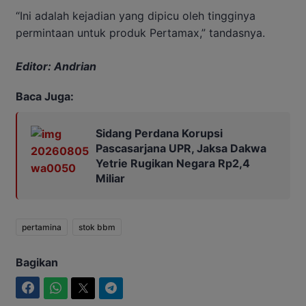
“Ini adalah kejadian yang dipicu oleh tingginya
permintaan untuk produk Pertamax,” tandasnya.
Editor: Andrian
Baca Juga:
Sidang Perdana Korupsi
Pascasarjana UPR, Jaksa Dakwa
Yetrie Rugikan Negara Rp2,4
Miliar
pertamina
stok bbm
Bagikan
Facebook
WhatsApp
Twitter
Telegram