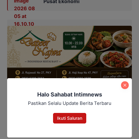
Pusat Ekonomi
Halo Sahabat Intimnews
Pastikan Selalu Update Berita Terbaru
Isfahani menambahkan, antrean panjang BBM yang
terjadi belakangan ini lebih dipicu meningkatnya
Ikuti Saluran
permintaan Pertamax dan bukan karena kelangkaan
stok BBM subsidi.