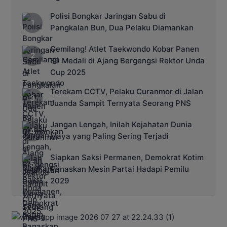
Polisi Bongkar Jaringan Sabu di
Pangkalan Bun, Dua Pelaku Diamankan
Gemilang! Atlet Taekwondo Kobar Panen
89 Medali di Ajang Bergengsi Rektor Unda
Cup 2025
Terekam CCTV, Pelaku Curanmor di Jalan
Juanda Sampit Ternyata Seorang PNS
Jangan Lengah, Inilah Kejahatan Dunia
Maya yang Paling Sering Terjadi
Siapkan Saksi Permanen, Demokrat Kotim
Panaskan Mesin Partai Hadapi Pemilu
2029