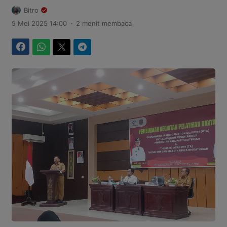
Bitro
.
5 Mei 2025 14:00
2 menit membaca
Facebook
WhatsApp
Twitter
Telegram