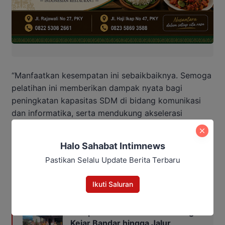
“Manfaatkan kesempatan ini sebaikbaiknya. Semoga
pelatihan ini memberikan dampak nyata bagi
peningkatan kapasitas SDM di bidang komunikasi
dan informatika, serta mendukung akselerasi
transformasi digital di Kabupaten Katingan,”
tutupnya.
Halo Sahabat Intimnews
Pastikan Selalu Update Berita Terbaru
Editor: Andrian
Ikuti Saluran
Baca Juga:
Kompolnas Minta Polda Kalteng
Kejar Bandar hingga Jalur