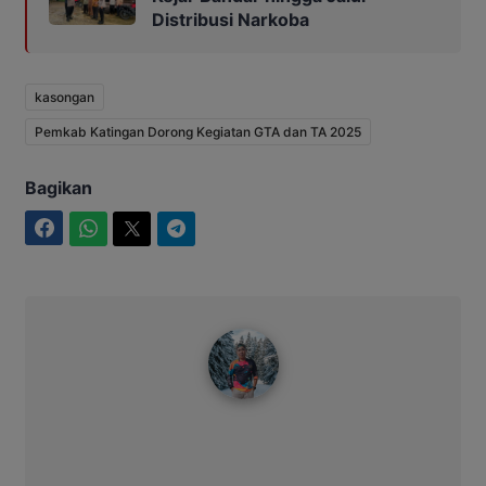
Distribusi Narkoba
kasongan
Pemkab Katingan Dorong Kegiatan GTA dan TA 2025
Bagikan
Facebook
WhatsApp
Twitter
Telegram
Bitro