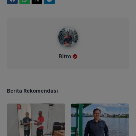
WhatsApp
Twitter
Telegram
Bitro
Bitro
Berita Rekomendasi