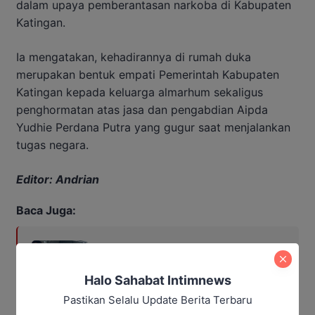
dalam upaya pemberantasan narkoba di Kabupaten
Katingan.
Ia mengatakan, kehadirannya di rumah duka
merupakan bentuk empati Pemerintah Kabupaten
Katingan kepada keluarga almarhum sekaligus
penghormatan atas jasa dan pengabdian Aipda
Yudhie Perdana Putra yang gugur saat menjalankan
tugas negara.
Editor: Andrian
Baca Juga:
Karhutla Mengintai, Kapolres
Katingan Minta Warga Laporkan
Titik Api
Halo Sahabat Intimnews
Pastikan Selalu Update Berita Terbaru