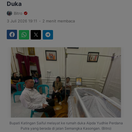
Duka
Bitro
.
3 Juli 2026 19:11
2 menit membaca
Facebook
WhatsApp
Twitter
Telegram
Bupati Katingan Saiful melayat ke rumah duka Aipda Yudhie Perdana
Putra yang berada di jalan Semangka Kasongan. (Bitro)