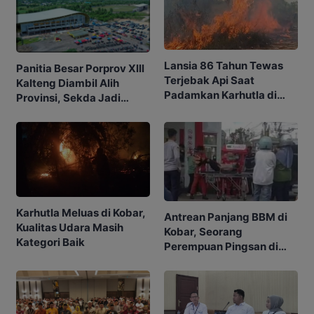
Lansia 86 Tahun Tewas
Panitia Besar Porprov Xlll
Terjebak Api Saat
Kalteng Diambil Alih
Padamkan Karhutla di
Provinsi, Sekda Jadi
Kebunnya
Ketua
Karhutla Meluas di Kobar,
Antrean Panjang BBM di
Kualitas Udara Masih
Kobar, Seorang
Kategori Baik
Perempuan Pingsan di
SPBU