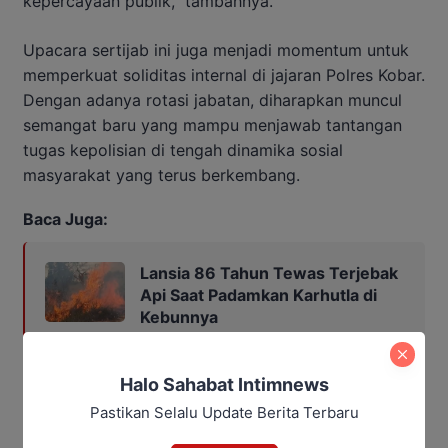
kepercayaan publik,” tambahnya.
Upacara sertijab ini juga menjadi momentum untuk
memperkuat soliditas internal di jajaran Polres Kobar.
Dengan adanya rotasi jabatan, diharapkan muncul
semangat baru yang mampu menjawab tantangan
tugas kepolisian di tengah dinamika sosial
masyarakat yang terus berkembang.
Baca Juga:
Lansia 86 Tahun Tewas Terjebak
Api Saat Padamkan Karhutla di
Kebunnya
Halo Sahabat Intimnews
Penulis: Yusro
Editor: Andrian
Pastikan Selalu Update Berita Terbaru