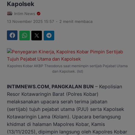
Kapolsek
Intim News
.
13 November 2025 15:57
2 menit membaca
Facebook
WhatsApp
Twitter
Telegram
Kapolres Kobar AKBP Theodorus saat memimpin sertijab Pejabat Utama
dan Kapolsek. (Ist)
INTIMNEWS.COM, PANGKALAN BUN
– Kepolisian
Resor Kotawaringin Barat (Polres Kobar)
melaksanakan upacara serah terima jabatan
(sertijab) tujuh pejabat utama (PJU) serta Kapolsek
Kotawaringin Lama (Kolam). Upacara berlangsung
khidmat di halaman Mapolres Kobar, Kamis
(13/11/2025), dipimpin langsung oleh Kapolres Kobar