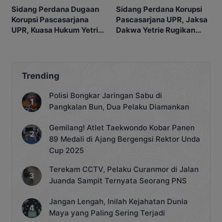
Sidang Perdana Korupsi
Sidang Perdana Dugaan
Pascasarjana UPR, Jaksa
Korupsi Pascasarjana
Dakwa Yetrie Rugikan
UPR, Kuasa Hukum Yetrie
Negara Rp2,4 Miliar
Ajukan Eksepsi
Trending
Polisi Bongkar Jaringan Sabu di
Pangkalan Bun, Dua Pelaku Diamankan
Gemilang! Atlet Taekwondo Kobar Panen
89 Medali di Ajang Bergengsi Rektor Unda
Cup 2025
Terekam CCTV, Pelaku Curanmor di Jalan
Juanda Sampit Ternyata Seorang PNS
Jangan Lengah, Inilah Kejahatan Dunia
Maya yang Paling Sering Terjadi