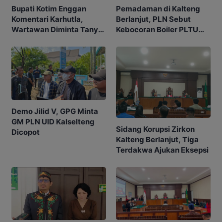
Pemadaman di Kalteng
Bupati Kotim Enggan
Berlanjut, PLN Sebut
Komentari Karhutla,
Kebocoran Boiler PLTU
Wartawan Diminta Tanya
TPI jadi Penyebabnya
ke Gubernur
Demo Jilid V, GPG Minta
GM PLN UID Kalselteng
Sidang Korupsi Zirkon
Dicopot
Kalteng Berlanjut, Tiga
Terdakwa Ajukan Eksepsi