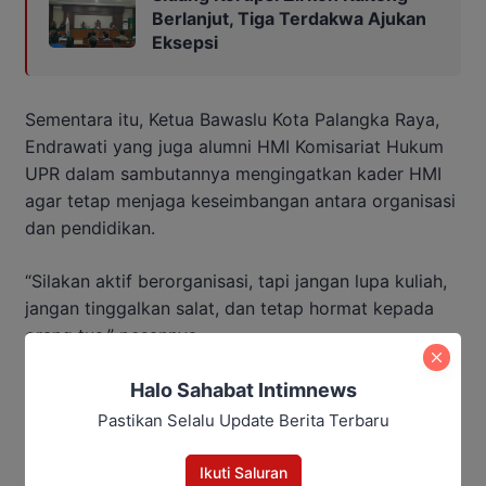
Berlanjut, Tiga Terdakwa Ajukan
Eksepsi
Sementara itu, Ketua Bawaslu Kota Palangka Raya,
Endrawati yang juga alumni HMI Komisariat Hukum
UPR dalam sambutannya mengingatkan kader HMI
agar tetap menjaga keseimbangan antara organisasi
dan pendidikan.
“Silakan aktif berorganisasi, tapi jangan lupa kuliah,
jangan tinggalkan salat, dan tetap hormat kepada
orang tua,” pesannya.
Menutup sambutan, Ketua Bawaslu Kalteng, Satriadi,
Halo Sahabat Intimnews
mengatakan tantangan generasi muda saat ini
Pastikan Selalu Update Berita Terbaru
memang berbeda dibanding masa sebelumnya.
Namun ia berharap kader HMI tetap menjaga
Ikuti Saluran