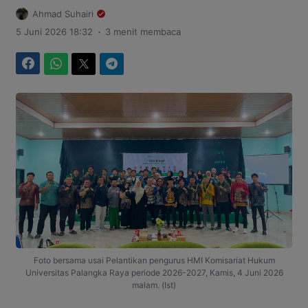
Ahmad Suhairi
.
5 Juni 2026 18:32
3 menit membaca
Facebook
WhatsApp
Twitter
Telegram
Foto bersama usai Pelantikan pengurus HMI Komisariat Hukum
Universitas Palangka Raya periode 2026-2027, Kamis, 4 Juni 2026
malam. (Ist)