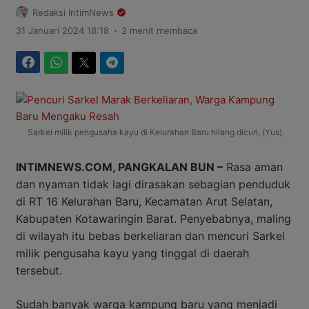
Redaksi IntimNews
.
31 Januari 2024 18:18
2 menit membaca
Facebook
WhatsApp
Twitter
Telegram
Sarkel milik pengusaha kayu di Kelurahan Baru hilang dicuri, (Yus)
INTIMNEWS.COM, PANGKALAN BUN –
Rasa aman
dan nyaman tidak lagi dirasakan sebagian penduduk
di RT 16 Kelurahan Baru, Kecamatan Arut Selatan,
Kabupaten Kotawaringin Barat. Penyebabnya, maling
di wilayah itu bebas berkeliaran dan mencuri Sarkel
milik pengusaha kayu yang tinggal di daerah
tersebut.
Sudah banyak warga kampung baru yang menjadi