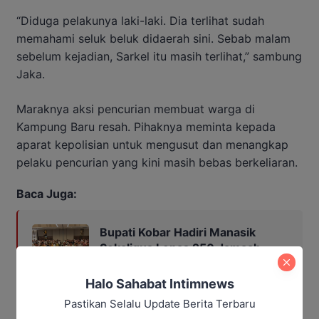
“Diduga pelakunya laki-laki. Dia terlihat sudah
memahami seluk beluk didaerah sini. Sebab malam
sebelum kejadian, Sarkel itu masih terlihat,” sambung
Jaka.
Maraknya aksi pencurian membuat warga di
Kampung Baru resah. Pihaknya meminta kepada
aparat kepolisian untuk mengusut dan menangkap
pelaku pencurian yang kini masih bebas berkeliaran.
Baca Juga:
Bupati Kobar Hadiri Manasik
Sekaligus Lepas 250 Jamaah
Umrah Alkamila
Halo Sahabat Intimnews
Pastikan Selalu Update Berita Terbaru
Penulis: Yusro