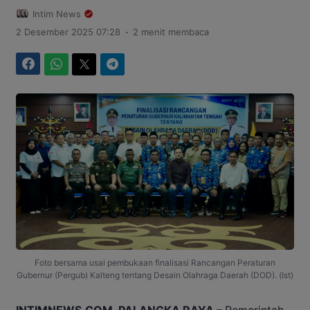
Intim News
.
2 Desember 2025 07:28
2 menit membaca
Facebook
WhatsApp
Twitter
Telegram
Foto bersama usai pembukaan finalisasi Rancangan Peraturan
Gubernur (Pergub) Kalteng tentang Desain Olahraga Daerah (DOD). (Ist)
INTIMNEWS.COM, PALANGKA RAYA –
Pemerintah