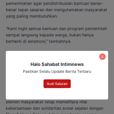
pemerintahan agar pendistribusian bantuan benar-
benar tepat sasaran dan mengutamakan masyarakat
yang paling membutuhkan.
“Kami ingin semua bantuan dan program pemerintah
sampai langsung kepada warga, bukan hanya
berhenti di seremoni,” tambahnya.
Baca Juga:
Halo Sahabat Intimnews
Kumpulkan Kades se-Kalteng,
Pastikan Selalu Update Berita Terbaru
Agustiar Sabran Tekankan Tiga
Pesan Penting
Ikuti Saluran
Di akhir sambutan, Agustiar mengajak seluruh
elemen masyarakat tetap memelihara nilai
kebersamaan dan solidaritas sosial sejalan dengan