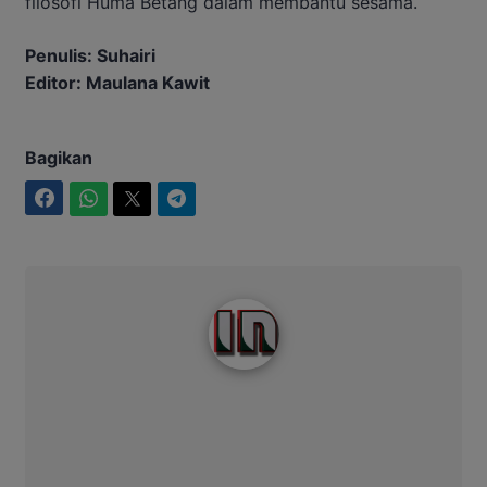
filosofi Huma Betang dalam membantu sesama.
Penulis: Suhairi
Editor: Maulana Kawit
Bagikan
Facebook
WhatsApp
Twitter
Telegram
Intim News