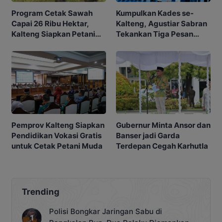
Program Cetak Sawah
Kumpulkan Kades se-
Capai 26 Ribu Hektar,
Kalteng, Agustiar Sabran
Kalteng Siapkan Petani
Tekankan Tiga Pesan
Masa Depan
Penting
Gubernur Minta Ansor dan
Pemprov Kalteng Siapkan
Banser jadi Garda
Pendidikan Vokasi Gratis
Terdepan Cegah Karhutla
untuk Cetak Petani Muda
Trending
Polisi Bongkar Jaringan Sabu di