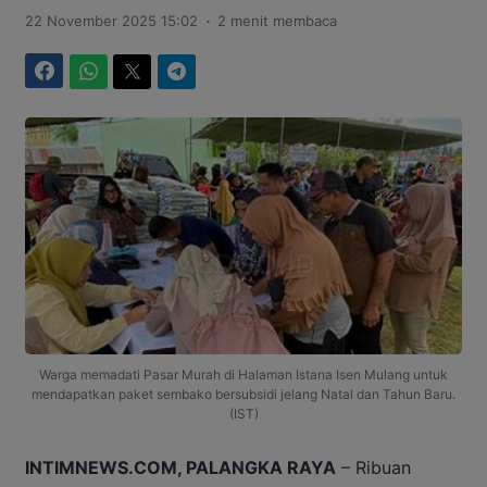
.
22 November 2025 15:02
2 menit membaca
Facebook
WhatsApp
Twitter
Telegram
Warga memadati Pasar Murah di Halaman Istana Isen Mulang untuk
mendapatkan paket sembako bersubsidi jelang Natal dan Tahun Baru.
(IST)
INTIMNEWS.COM, PALANGKA RAYA
– Ribuan