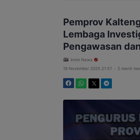
Pemprov Kalteng
Lembaga Investi
Pengawasan dan
Intim News
.
19 November 2025 21:57
2 menit m
Facebook
WhatsApp
Twitter
Telegram