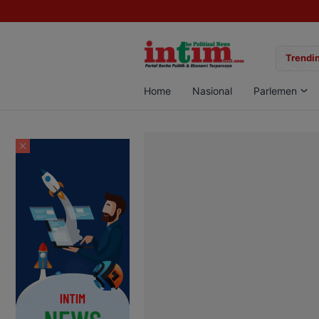
gan Sabu di Pangkalan Bun, Dua Pelaku Diamankan
Trendin
Home
Nasional
Parlemen