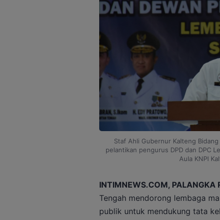
Staf Ahli Gubernur Kalteng Bidan
pelantikan pengurus DPD dan DPC Le
Aula KNPI Kal
INTIMNEWS.COM, PALANGKA 
Tengah mendorong lembaga mas
publik untuk mendukung tata ke