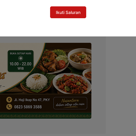
orong Kolaborasi Total Hadapi Karhutla
Ikuti Saluran