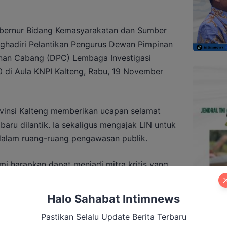
Gubernur Bidang Kemasyarakatan dan Sumber
ghadiri Pelantikan Pengurus Dewan Pimpinan
an Cabang (DPC) Lembaga Investigasi
 di Aula KNPI Kalteng, Rabu, 19 November
vinsi Kalteng memberikan ucapan selamat
aru dilantik. Ia sekaligus mengajak LIN untuk
 dalam ruang-ruang pengawasan publik.
i harapkan dapat menjadi mitra kritis yang
insi Kalimantan Tengah,” ujarnya.
Halo Sahabat Intimnews
Pastikan Selalu Update Berita Terbaru