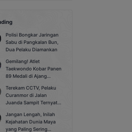
nding
Polisi Bongkar Jaringan
Sabu di Pangkalan Bun,
Dua Pelaku Diamankan
Gemilang! Atlet
Taekwondo Kobar Panen
89 Medali di Ajang
Bergengsi Rektor Unda
Terekam CCTV, Pelaku
Cup 2025
Curanmor di Jalan
Juanda Sampit Ternyata
Seorang PNS
Jangan Lengah, Inilah
Kejahatan Dunia Maya
yang Paling Sering