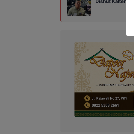
Dishut Kalteng D