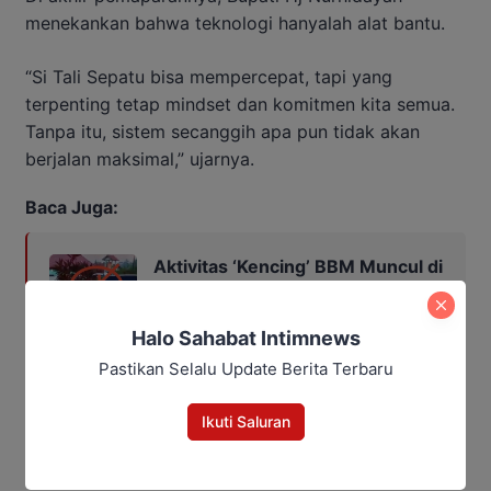
menekankan bahwa teknologi hanyalah alat bantu.
“Si Tali Sepatu bisa mempercepat, tapi yang
terpenting tetap mindset dan komitmen kita semua.
Tanpa itu, sistem secanggih apa pun tidak akan
berjalan maksimal,” ujarnya.
Baca Juga:
Aktivitas ‘Kencing’ BBM Muncul di
Area Makam Skip, Warga Rekam
Diam-diam
Halo Sahabat Intimnews
Pastikan Selalu Update Berita Terbaru
Lewat sinergi strategi rapat terencana, pengawasan
ketat, dan inovasi digital, Pemkab Kobar optimis
Ikuti Saluran
mampu menuntaskan seluruh temuan dan
memperkuat prestasi opini Wajar Tanpa