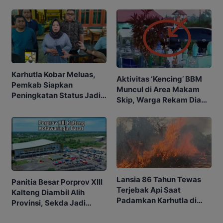
Suci
Karhutla Kobar Meluas,
Aktivitas ‘Kencing’ BBM
Pemkab Siapkan
Muncul di Area Makam
Peningkatan Status Jadi
Skip, Warga Rekam Diam-
Tanggap Darurat
diam
Lansia 86 Tahun Tewas
Panitia Besar Porprov Xlll
Terjebak Api Saat
Kalteng Diambil Alih
Padamkan Karhutla di
Provinsi, Sekda Jadi
Kebunnya
Ketua