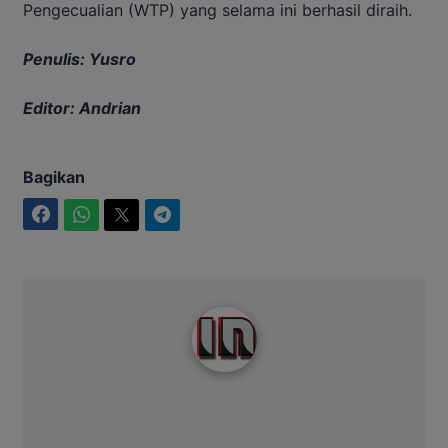
Pengecualian (WTP) yang selama ini berhasil diraih.
Penulis: Yusro
Editor: Andrian
Bagikan
Facebook
WhatsApp
Twitter
Telegram
Intim News