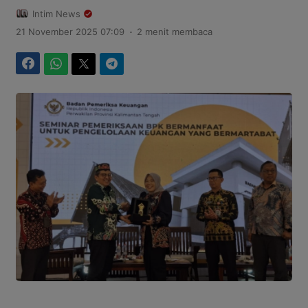
Intim News
.
21 November 2025 07:09
2 menit membaca
Facebook
WhatsApp
Twitter
Telegram